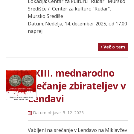
Lokacija: Centar za kulturu ˝Rudar˝ Mursko
Središće / Center za kulturo “Rudar”,
Mursko Središe
Datum: Nedelja, 14. december 2025, od 17.00
naprej
› Več o tem
XXIII. mednarodno
srečanje zbirateljev v
Lendavi
Datum objave:
5. 12. 2025
Vabljeni na srečanje v Lendavo na Miklavžev