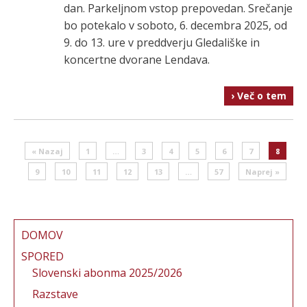
dan. Parkeljnom vstop prepovedan. Srečanje
bo potekalo v soboto, 6. decembra 2025, od
9. do 13. ure v preddverju Gledališke in
koncertne dvorane Lendava.
› Več o tem
Post navigation
« Nazaj
1
…
3
4
5
6
7
8
9
10
11
12
13
…
57
Naprej »
DOMOV
SPORED
Slovenski abonma 2025/2026
Razstave