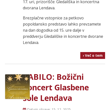
17. uri, prizorišče: Gledališka in koncertna
dvorana Lendava.
Brezplačne vstopnice za petkovo
popoldansko predstavo lahko prevzamete
na dan dogodka od 15. ure dalje v
preddverju Gledališke in koncertne dvorane
Lendava.
› Več o tem
VABILO: Božični
koncert Glasbene
šole Lendava
Datum objave:
15. 12. 2025