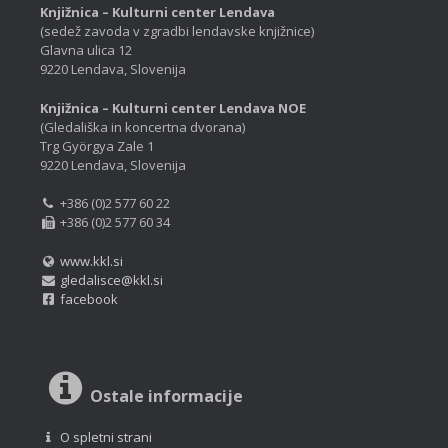
Knjižnica – Kulturni center Lendava
(sedež zavoda v zgradbi lendavske knjižnice)
Glavna ulica 12
9220 Lendava, Slovenija
Knjižnica – Kulturni center Lendava NOE
(Gledališka in koncertna dvorana)
Trg Györgya Zale 1
9220 Lendava, Slovenija
+386 (0)2 577 60 22
+386 (0)2 577 60 34
www.kkl.si
gledalisce@kkl.si
facebook
Ostale informacije
O spletni strani