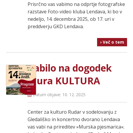
Prisrčno vas vabimo na odprtje fotografske
razstave Foto-video kluba Lendava, ki bo v
nedeljo, 14. decembra 2025, ob 17. uri v
preddverju GKD Lendava.
› Več o tem
Vabilo na dogodek
Mura KULTURA
Datum objave:
10. 12. 2025
Center za kulturo Rudar v sodelovanju z
Gledališko in koncertno dvorano Lendava
vas vabi na prireditev »Murska pjesmarica«.