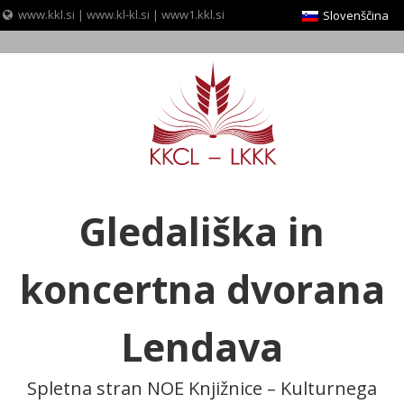
www.kkl.si
|
www.kl-kl.si
|
www1.kkl.si
Slovenščina
Skip
to
content
Gledališka in
koncertna dvorana
Lendava
Spletna stran NOE Knjižnice – Kulturnega