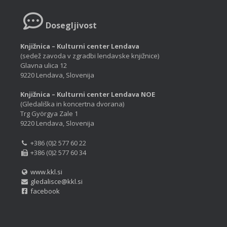
Dosegljivost
Knjižnica – Kulturni center Lendava
(sedež zavoda v zgradbi lendavske knjižnice)
Glavna ulica 12
9220 Lendava, Slovenija
Knjižnica – Kulturni center Lendava NOE
(Gledališka in koncertna dvorana)
Trg Györgya Zale 1
9220 Lendava, Slovenija
+386 (0)2 577 60 22
+386 (0)2 577 60 34
www.kkl.si
gledalisce@kkl.si
facebook