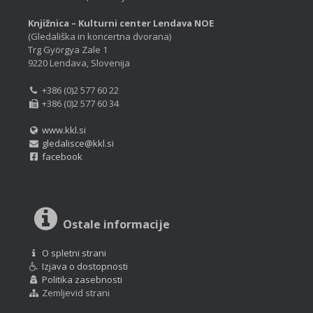
Knjižnica – Kulturni center Lendava NOE
(Gledališka in koncertna dvorana)
Trg Györgya Zale 1
9220 Lendava, Slovenija
+386 (0)2 577 60 22
+386 (0)2 577 60 34
www.kkl.si
gledalisce@kkl.si
facebook
Ostale informacije
O spletni strani
Izjava o dostopnosti
Politika zasebnosti
Zemljevid strani