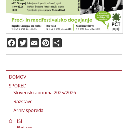
F
T
E
Pi
S
a
w
m
n
h
c
it
ai
te
a
e
te
l
re
re
b
r
st
DOMOV
o
SPORED
Slovenski abonma 2025/2026
o
Razstave
k
Arhiv sporeda
O HIŠI
Hišni red