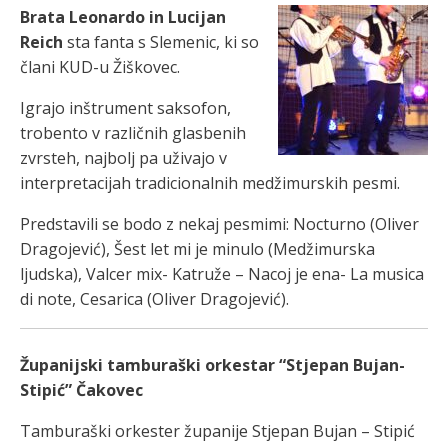
Brata Leonardo in Lucijan
Reich
sta fanta s Slemenic, ki so
člani KUD-u Žiškovec.
Igrajo inštrument saksofon,
trobento v različnih glasbenih
zvrsteh, najbolj pa uživajo v
interpretacijah tradicionalnih medžimurskih pesmi.
Predstavili se bodo z nekaj pesmimi: Nocturno (Oliver
Dragojević), Šest let mi je minulo (Medžimurska
ljudska), Valcer mix- Katruže – Nacoj je ena- La musica
di note, Cesarica (Oliver Dragojević).
Županijski tamburaški orkestar “Stjepan Bujan-
Stipić” Čakovec
Tamburaški orkester županije Stjepan Bujan – Stipić