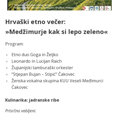
Hrvaški etno večer:
»Medžimurje kak si lepo zeleno«
Program:
Etno duo Goga in Željko
Leonardo in Lucijan Raich
Županijski tamburaški orkester
“Stjepan Bujan – Stipić” Čakovec
Ženska vokalna skupina KUU Veseli Međimurci
Čakovec
Kulinarika: jadranske ribe
Prisrčno vabljeni.