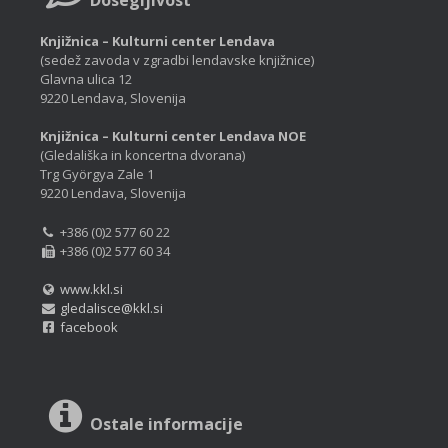
Knjižnica – Kulturni center Lendava
(sedež zavoda v zgradbi lendavske knjižnice)
Glavna ulica 12
9220 Lendava, Slovenija
Knjižnica – Kulturni center Lendava NOE
(Gledališka in koncertna dvorana)
Trg Györgya Zale 1
9220 Lendava, Slovenija
+386 (0)2 577 60 22
+386 (0)2 577 60 34
www.kkl.si
gledalisce@kkl.si
facebook
Ostale informacije