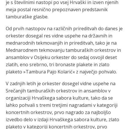
je s številnimi nastopi po vsej Hrvaški in izven njenih
meja postal resnično prepoznaven predstavnik
tamburaške glasbe.
Od prvih nastopov na različnih prireditvah do danes je
orkester dosegal res vidne uspehe na državnih in
mednarodnih tekmovanjih in prireditvah, tako je na
Mednarodnem tekmovanju tamburaških orkestrov in
ansamblov v Osijeku orkester do sedaj osvojil deset
zlatih, eno srebrno, tri bronaste plakete in zlato
plaketo »Tambura Pajo Kolarić« z največjo pohvalo.
V zadnjih letih je orkester dosegel vidne uspehe na
Srečanjih tamburaških orkestrov in ansamblov v
organizaciji Hrvaškega sabora kulture, tako da se
lahko pohvali s tremi tretjimi nagradami v kategoriji
koncertnih orkestrov, prvo nagrado za najboljšo
izvedbo delo v izdaji Hrvaškega sabora kulture, zlato
plaketo v kategoriji koncertnih orkestrov, prvo