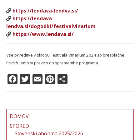
https://lendava-lendva.si/
https://lendava-
lendva.si/dogodki/festivalvinarium
https://www.lendava.si/
Vse prireditve v sklopu Festivala Vinarium 2024 so brezplačne.
Pridržujemo si pravico do spremembe programa.
F
T
E
Pi
S
a
w
m
n
h
c
it
ai
te
a
e
te
l
re
re
b
r
st
DOMOV
o
SPORED
Slovenski abonma 2025/2026
o