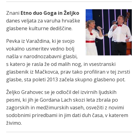
Znani
Etno duo Goga in Željko
danes veljata za varuha hrvaške
glasbene kulturne dediščine.
Pevka iz Varaždina, ki je svojo
vokalno usmeritev vedno bolj
našla v narodnozabavni glasbi,
s katero je rasla že od malih nog, in vsestranski
glasbenik iz Mačkovca, prav tako profiliran v tej zvrsti
glasbe, sta poleti 2013 začela skupno glasbeno pot.
Željko Grahovec se je odločil del izvirnih ljudskih
pesmi, ki jih je Gordana Lach skozi leta zbrala po
zagorskih in medžimurskih vaseh, osvežiti z novimi
sodobnimi priredbami in jim dati duh časa, v katerem
živimo.