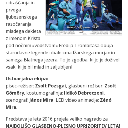
odraščanja in
prvega
ljubezenskega
razočaranja
mladega dekleta
z imenom Krista
pod nočnim »vodstvom« Frédija Trombitása obuja
starodavne legende obale »madžarskega morja« in
samega Blatnega jezera. To je zgodba, ki jo je doživel
vsak, ki je bil mlad in zaljubljen!
Ustvarjalna ekipa:
pisec-režiser:
Zsolt Pozsgai
, glasbeni režiser:
Zsolt
Gömöry
, kostumografinja:
Ildikó Debreczeni
,
scenograf:
János Mira
, LED video animacije:
Zénó
Mira
.
Predstava je leta 2016 prejela veliko nagrado za
NAJBOLJŠO GLASBENO-PLESNO UPRIZORITEV LETA!