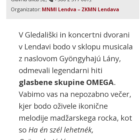
Organizator:
MNMI Lendva – ZKMN Lendava
V Gledališki in koncertni dvorani
v Lendavi bodo v sklopu musicala
z naslovom Gyöngyhajú Lány,
odmevali legendarni hiti
glasbene skupine OMEGA
.
Vabimo vas na nepozabno večer,
kjer bodo oživele ikonične
melodije madžarskega rocka, kot
so
Ha én szél lehetnék,