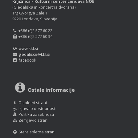
Knjižnica – Kulturni center Lendava NOE
(Gledališka in koncertna dvorana)
Trg Györgya Zale 1
9220 Lendava, Slovenija
+386 (0)2 577 60 22
+386 (0)2 577 60 34
www.kkl.si
gledalisce@kkl.si
facebook
Ostale informacije
O spletni strani
Izjava o dostopnosti
Politika zasebnosti
Zemljevid strani
Stara spletna stran