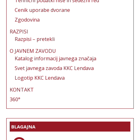
Tehnični podatki hiše in sedežni red
Cenik uporabe dvorane
Zgodovina
RAZPISI
Razpisi – pretekli
O JAVNEM ZAVODU
Katalog informacij javnega značaja
Svet javnega zavoda KKC Lendava
Logotip KKC Lendava
KONTAKT
360°
BLAGAJNA