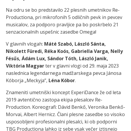
Na odru se bo predstavilo 22 plesnih umetnikov Re-
Productiona, pri mikrofonih 5 odličnih pevk in pevcev
musicalov, za podporo pravljice pa bo poskrbelo 21
senzacionalnih uspešnic zasedbe Omega!
V glavnih vlogah:
Máté Szabó, László Sánta,
Nikolett Füredi, Réka Koós, Gabriella Varga, Nelly
Fésűs, Ádám Lux, Sándor Tóth, László Janik,
Viktória Magyar
ter v glavni vlogi od 29. maja 2023
naslednica legendarnega madžarskega pevca Jánosa
Kóborja „Meckyja”,
Léna Kóbor
.
Znameniti umetniški koncept ExperiDance že od leta
2019 avtentično zastopa ekipa plesalcev Re-
Production. Koreografi: Dávid Benkő, Veronika Benkő-
Morvai, Albert Hernicz. Člani plesne zasedbe so visoko
usposobljeni profesionalni plesalci, ki ob podporni
TBG Productiona lahko iz sebe vsak večer iztisnejo