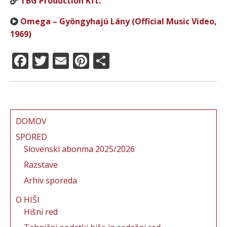
TBG Production Kft.
Omega – Gyöngyhajú Lány (Official Music Video,
1969)
F
T
E
Pi
S
a
w
m
n
h
c
it
ai
te
a
e
te
l
re
re
b
r
st
DOMOV
o
SPORED
Slovenski abonma 2025/2026
o
Razstave
k
Arhiv sporeda
O HIŠI
Hišni red