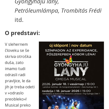
Gyöngyhajú lány,
Petróleumlámpa, Trombitás Frédi
itd.
O predstavi:
V slehernem
človeku se še
skriva otroška
duša, zato
imamo tudi
odrasli radi
pravljice, le da
jih je treba odeti
v »odraslo
preobleko«!
Musical preko