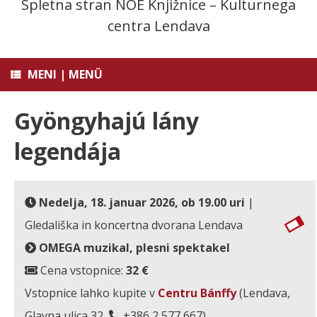
Spletna stran NOE Knjižnice – Kulturnega
centra Lendava
MENI | MENÜ
Gyöngyhajú lány
legendája
Nedelja, 18. januar 2026, ob 19.00 uri
|
Gledališka in koncertna dvorana Lendava
OMEGA muzikal, plesni spektakel
Cena vstopnice:
32 €
Vstopnice lahko kupite v
Centru Bánffy
(Lendava,
Glavna ulica 32,
+386 2 577 667).