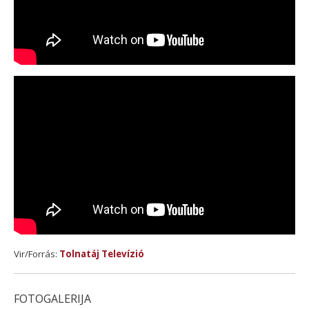
Vir/Forrás:
Tolnatáj Televízió
FOTOGALERIJA