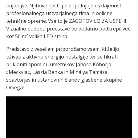
najboljše. Njihove nastope dopolnjuje usklajenost
profesionalnega ustvarjalnega tima in odlične
tehnične opreme. Vse to je ZAGOTOVILO ZA USPEH!
Vizualno podobo predstave bo dodatno podkrepil več
kot 50 m² velika LED stena.
Predstavo z veseljem priporočamo vsem, ki želijo
uživati z aktivno energijo nostalgije ter se hkrati
prikloniti spominu umetnikov Jánosa Kóborja
»Meckyja«, Lászla Benka in Mihálya Tamása,
soavtorjev in ustanovnih članov glasbene skupine
Omega!