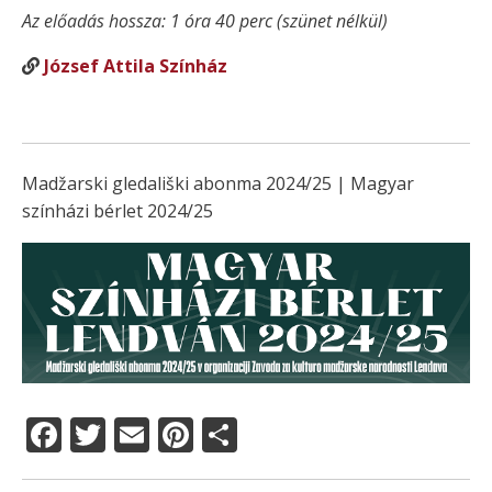
Az előadás hossza: 1 óra 40 perc (szünet nélkül)
József Attila Színház
Madžarski gledališki abonma 2024/25 | Magyar
színházi bérlet 2024/25
F
T
E
Pi
S
a
w
m
n
h