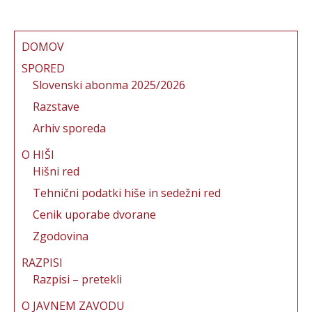
c
it
ai
te
a
e
te
l
re
re
b
r
st
DOMOV
o
SPORED
Slovenski abonma 2025/2026
o
Razstave
k
Arhiv sporeda
O HIŠI
Hišni red
Tehnični podatki hiše in sedežni red
Cenik uporabe dvorane
Zgodovina
RAZPISI
Razpisi – pretekli
O JAVNEM ZAVODU