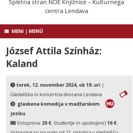
Spletna stran NOE Knjižnice – Kulturnega
centra Lendava
MENI | MENÜ
József Attila Színház:
Kaland
torek, 12. november 2024, ob 19. uri
|
Gledališka in koncertna dvorana Lendava
glasbena komedija v madžarskem
jeziku
Vstopnina:
20 €
, študentje in upokojenci
16 €
.
Vstopnice so na voljo od 21. oktobra v gledališču