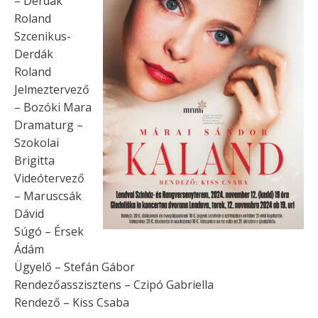
– Derdák
Roland
Szcenikus-
Derdák
Roland
Jelmeztervező
– Bozóki Mara
Dramaturg –
Szokolai
Brigitta
Videótervező
– Maruscsák
Dávid
Súgó – Érsek
Ádám
Ügyelő – Stefán Gábor
Rendezőasszisztens – Czipó Gabriella
Rendező – Kiss Csaba