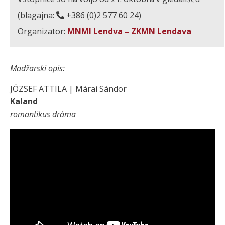
(blagajna:
+386 (0)2 577 60 24)
Organizator:
MNMI Lendva – ZKMN Lendava
Madžarski opis:
JÓZSEF ATTILA | Márai Sándor
Kaland
romantikus dráma