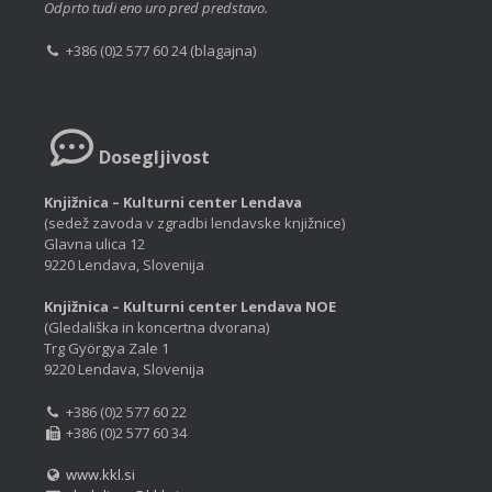
Odprto tudi eno uro pred predstavo.
+386 (0)2 577 60 24 (blagajna)
Dosegljivost
Knjižnica – Kulturni center Lendava
(sedež zavoda v zgradbi lendavske knjižnice)
Glavna ulica 12
9220 Lendava, Slovenija
Knjižnica – Kulturni center Lendava NOE
(Gledališka in koncertna dvorana)
Trg Györgya Zale 1
9220 Lendava, Slovenija
+386 (0)2 577 60 22
+386 (0)2 577 60 34
www.kkl.si