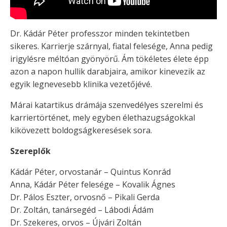
Dr. Kádár Péter professzor minden tekintetben
sikeres. Karrierje szárnyal, fiatal felesége, Anna pedig
irigylésre méltóan gyönyörű. Ám tökéletes élete épp
azon a napon hullik darabjaira, amikor kinevezik az
egyik legnevesebb klinika vezetőjévé.
Márai katartikus drámája szenvedélyes szerelmi és
karriertörténet, mely egyben élethazugságokkal
kikövezett boldogságkeresések sora.
Szereplők
Kádár Péter, orvostanár – Quintus Konrád
Anna, Kádár Péter felesége – Kovalik Ágnes
Dr. Pálos Eszter, orvosnő – Pikali Gerda
Dr. Zoltán, tanársegéd – Lábodi Ádám
Dr. Szekeres, orvos – Újvári Zoltán