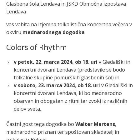
Glasbena šola Lendava in JSKD Območna izpostava
Lendava
vas vabita na izjemna tolkalistična koncertna večera v
okviru
mednarodnega dogodka
Colors of Rhythm
v petek, 22. marca 2024, ob 18. uri
v Gledališki in
koncertni dvorani Lendava (predstavile se bodo
tolkalne skupine pomurskih glasbenih šol) in
v soboto, 23. marca 2024, ob 18. uri
v Gledališki in
koncertni dvorani Lendava, ki bo mednarodno
obarvan in obogaten z ritmi ter zvoki iz različnih
delov sveta.
Častni gost tega dogodka bo
Walter Mertens
,
mednarodno priznan ter spoštovan skladatelj in
tolkalec iz Belgije.