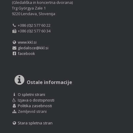
(Gledališka in koncertna dvorana)
Trg Györgya Zale 1
9220 Lendava, Slovenija
+386 (0)2 577 60 22
+386 (0)2 577 60 34
www.kkl.si
gledalisce@kkl.si
facebook
Ostale informacije
O spletni strani
Izjava o dostopnosti
Politika zasebnosti
Zemljevid strani
Stara spletna stran