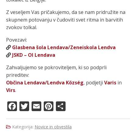
Z veseljem Vas pričakujemo, da se nam pridružite na
skupnem potovanju v čudoviti svet ritma in barvitih
zvokov tolkal.
Povezavi:
Glasbena šola Lendava/Zeneiskola Lendva
JSKD – OI Lendava
Zahvaljujemo se pokroviteljem, ki so podprli
prireditev:
Občina Lendava/Lendva Község
, podjetji
Varis
in
Virs
.
F
T
E
Pi
S
a
w
m
n
h
c
it
ai
te
a
Kategorija:
Novice in obvestila
e
te
l
re
re