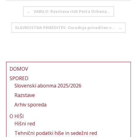
b
r
st
Post navigation
←
VABILO: Razstava risb Petra Orbana…
o
o
SLAVNOSTNA PRIREDITEV: Osrednja prireditev v…
→
k
DOMOV
SPORED
Slovenski abonma 2025/2026
Razstave
Arhiv sporeda
O HIŠI
Hišni red
Tehnični podatki hiše in sedežni red