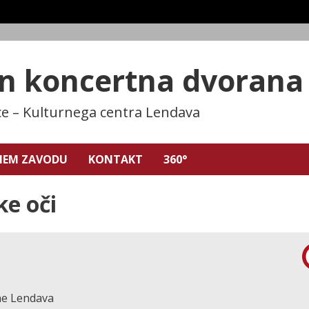
in koncertna dvoran
ce – Kulturnega centra Lendava
NEM ZAVODU
KONTAKT
360°
ke oči
ane Lendava