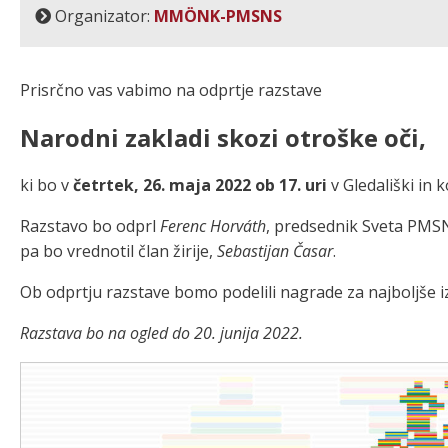
Organizator:
MMÖNK-PMSNS
Prisrčno vas vabimo na odprtje razstave
Narodni zakladi skozi otroške oči,
ki bo v
četrtek, 26. maja 2022 ob 17. uri
v Gledališki in 
Razstavo bo odprl
Ferenc Horváth
, predsednik Sveta PMSNS
pa bo vrednotil član žirije,
Sebastijan Časar
.
Ob odprtju razstave bomo podelili nagrade za najboljše i
Razstava bo na ogled do 20. junija 2022.