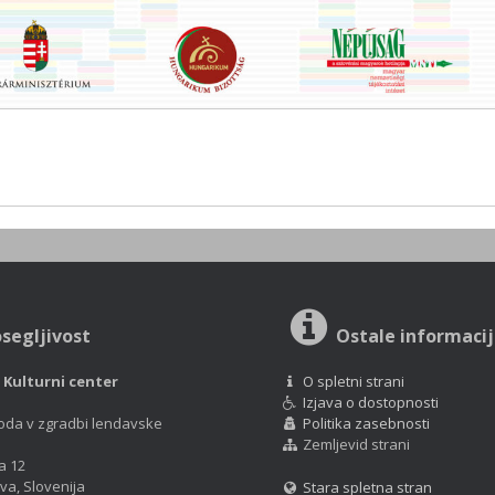
segljivost
Ostale informaci
– Kulturni center
O spletni strani
Izjava o dostopnosti
oda v zgradbi lendavske
Politika zasebnosti
Zemljevid strani
a 12
va, Slovenija
Stara spletna stran