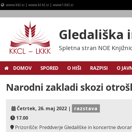
www.kkl.si
|
www.kl-kl.si
|
www1.kkl.si
Skip
to
content
Gledališka 
Spletna stran NOE Knjižni
DOMOV
SPORED
O HIŠI
RAZPISI
O JAV
Narodni zakladi skozi otroš
Četrtek, 26. maj 2022 |
razstava
17.00
Prizorišče: Preddverje Gledališke in koncertne dvor