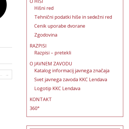
O HIŠI
Hišni red
Tehnični podatki hiše in sedežni red
Cenik uporabe dvorane
Zgodovina
RAZPISI
Razpisi – pretekli
O JAVNEM ZAVODU
Katalog informacij javnega značaja
«…
→
Svet javnega zavoda KKC Lendava
Logotip KKC Lendava
KONTAKT
360°