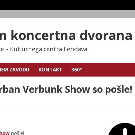
in koncertna dvoran
ce – Kulturnega centra Lendava
NEM ZAVODU
KONTAKT
360°
rban Verbunk Show so pošle!
Show
pošle!