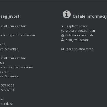
segljivost
Ostale informaci
– Kulturni center
O spletni strani
Izjava o dostopnosti
oda v zgradbi lendavske
Politika zasebnosti
Zemljevid strani
a 12
va, Slovenija
Stara spletna stran
– Kulturni center
NOE
 in koncertna dvorana)
a Zale 1
va, Slovenija
2 577 60 22
2 577 60 34
.si
ce@kkl.si