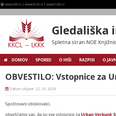
www.kkl.si
|
www.kl-kl.si
|
www1.kkl.si
Skip
to
content
Gledališka 
Spletna stran NOE Knjižni
DOMOV
SPORED
O HIŠI
RAZPISI
O JAV
OBVESTILO: Vstopnice za U
Datum objave:
22. 10. 2024
Spoštovani obiskovalci,
obveščamo vas, da so vse vstopnice za
Urban Verbunk 