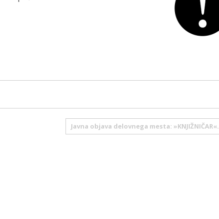
Javna objava delovnega mesta: »KNJIŽNIČAR