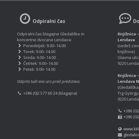
Odpiralni čas
Do
Odpiralni čas blagajne Gledališke in
Knjižnica 
koncertne dvorane Lendava:
Lendava
Ponedeljek: 9.00–14.00
(sedež zav
Torek: 9.00–14.00
knjižnice)
Sreda: 9.00–14.00
Glavna ulic
Četrtek: 9.00–14.00
9220 Lenda
Petek: 9.00–14.00
Knjižnica 
Odprto tudi eno uro pred predstavo.
Lendava 
(Gledališka
Trg György
+386 (0)2 577 60 24 (blagajna)
9220 Lenda
+386 (0)
+386 (0)
www.kkl
gledalis