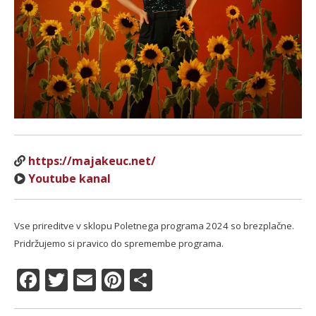
https://majakeuc.net/
Youtube kanal
Vse prireditve v sklopu Poletnega programa 2024 so brezplačne.
Pridržujemo si pravico do spremembe programa.
F
T
E
Pi
S
a
w
m
n
h