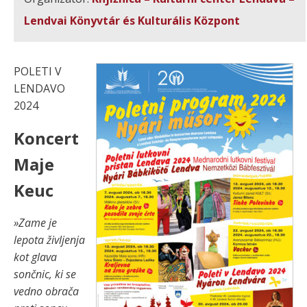
Lendvai Könyvtár és Kulturális Központ
POLETI V
LENDAVO
2024
Koncert
Maje
Keuc
»Zame je
lepota življenja
kot glava
sončnic, ki se
vedno obrača