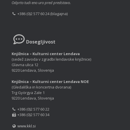
Odprto tudi eno uro pred predstavo.
+386 (0)2 577 60 24 (blagajna)
Dosegljivost
Knjižnica – Kulturni center Lendava
(sedež zavoda v zgradbi lendavske knjižnice)
Glavna ulica 12
9220 Lendava, Slovenija
Knjižnica – Kulturni center Lendava NOE
(Gledališka in koncertna dvorana)
Trg Györgya Zale 1
9220 Lendava, Slovenija
+386 (0)2 577 60 22
+386 (0)2 577 60 34
www.kkl.si