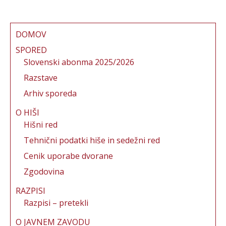
c
it
ai
te
a
e
te
l
re
re
b
r
st
DOMOV
o
SPORED
Slovenski abonma 2025/2026
o
Razstave
k
Arhiv sporeda
O HIŠI
Hišni red
Tehnični podatki hiše in sedežni red
Cenik uporabe dvorane
Zgodovina
RAZPISI
Razpisi – pretekli
O JAVNEM ZAVODU