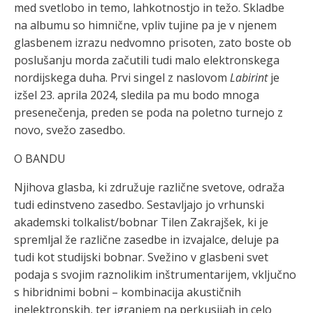
med svetlobo in temo, lahkotnostjo in težo. Skladbe
na albumu so himnične, vpliv tujine pa je v njenem
glasbenem izrazu nedvomno prisoten, zato boste ob
poslušanju morda začutili tudi malo elektronskega
nordijskega duha. Prvi singel z naslovom
Labirint
je
izšel 23. aprila 2024, sledila pa mu bodo mnoga
presenečenja, preden se poda na poletno turnejo z
novo, svežo zasedbo.
O BANDU
Njihova glasba, ki združuje različne svetove, odraža
tudi edinstveno zasedbo. Sestavljajo jo vrhunski
akademski tolkalist/bobnar Tilen Zakrajšek, ki je
spremljal že različne zasedbe in izvajalce, deluje pa
tudi kot studijski bobnar. Svežino v glasbeni svet
podaja s svojim raznolikim inštrumentarijem, vključno
s hibridnimi bobni – kombinacija akustičnih
inelektronskih, ter igranjem na perkusijah in celo