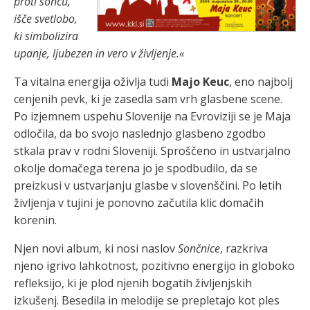
proti soncu,
išče svetlobo,
ki simbolizira
upanje, ljubezen in vero v življenje.«
Ta vitalna energija oživlja tudi
Majo Keuc
, eno najbolj
cenjenih pevk, ki je zasedla sam vrh glasbene scene.
Po izjemnem uspehu Slovenije na Evroviziji se je Maja
odločila, da bo svojo naslednjo glasbeno zgodbo
stkala prav v rodni Sloveniji. Sproščeno in ustvarjalno
okolje domačega terena jo je spodbudilo, da se
preizkusi v ustvarjanju glasbe v slovenščini. Po letih
življenja v tujini je ponovno začutila klic domačih
korenin.
Njen novi album, ki nosi naslov
Sončnice
, razkriva
njeno igrivo lahkotnost, pozitivno energijo in globoko
refleksijo, ki je plod njenih bogatih življenjskih
izkušenj. Besedila in melodije se prepletajo kot ples