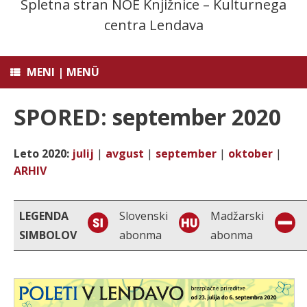
Spletna stran NOE Knjižnice – Kulturnega
centra Lendava
MENI | MENÜ
SPORED: september 2020
Leto 2020:
julij
|
avgust
|
september
|
oktober
|
ARHIV
LEGENDA
Slovenski
Madžarski
SIMBOLOV
abonma
abonma