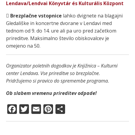
Lendava/Lendvai Könyvtár és Kulturális Központ
Brezplačne vstopnice
lahko dvignete na blagajni
Gledališke in koncertne dvorane v Lendavi med
tednom od 9. do 14. ure ali pa uro pred začetkom
prireditve. Maksimalno število obiskovalcev je
omejeno na 50.
Organizator poletnih dogodkov je Knjižnica – Kulturni
center Lendava. Vse prireditve so brezplačne.
Pridržujemo si pravico do spremembe programa.
Ob slabem vremenu prireditev odpade!
F
T
E
Pi
S
a
w
m
n
h
c
it
ai
te
a