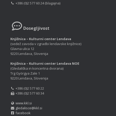
+386 (0)2 577 60 24 (blagajna)
Dosegljivost
Knjižnica – Kulturni center Lendava
(sedež zavoda v zgradbi lendavske knjižnice)
Glavna ulica 12
9220 Lendava, Slovenija
Knjižnica – Kulturni center Lendava NOE
(Gledališka in koncertna dvorana)
Trg Györgya Zale 1
9220 Lendava, Slovenija
+386 (0)2 577 60 22
+386 (0)2 577 60 34
www.kkl.si
gledalisce@kkl.si
facebook