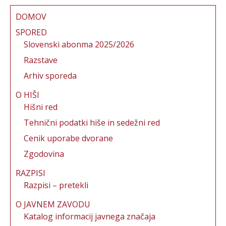
e
te
l
re
re
b
r
st
DOMOV
o
SPORED
Slovenski abonma 2025/2026
o
Razstave
k
Arhiv sporeda
O HIŠI
Hišni red
Tehnični podatki hiše in sedežni red
Cenik uporabe dvorane
Zgodovina
RAZPISI
Razpisi – pretekli
O JAVNEM ZAVODU
Katalog informacij javnega značaja