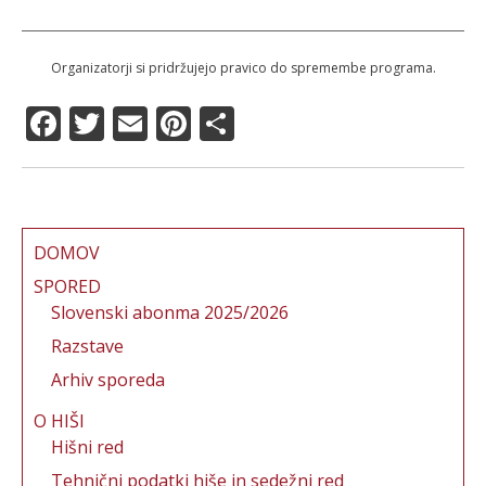
Organizatorji si pridržujejo pravico do spremembe programa.
F
T
E
Pi
S
a
w
m
n
h
c
it
ai
te
a
e
te
l
re
re
b
r
st
DOMOV
o
SPORED
Slovenski abonma 2025/2026
o
Razstave
k
Arhiv sporeda
O HIŠI
Hišni red
Tehnični podatki hiše in sedežni red