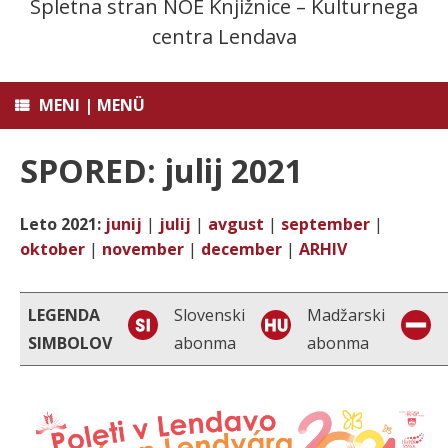
Spletna stran NOE Knjižnice – Kulturnega
centra Lendava
MENI | MENÜ
SPORED: julij 2021
Leto 2021:
junij
|
julij
|
avgust
|
september
|
oktober
|
november
|
december
|
ARHIV
LEGENDA
Slovenski
Madžarski
SIMBOLOV
abonma
abonma