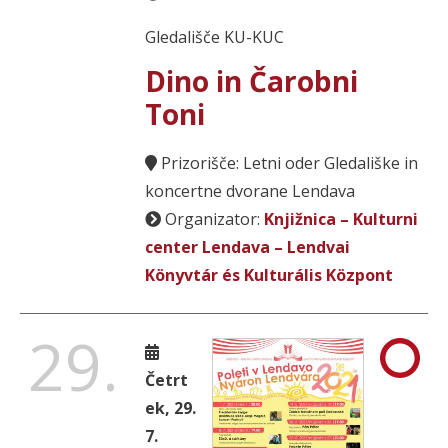
Gledališče KU-KUC
Dino in Čarobni
Toni
Prizorišče: Letni oder Gledališke in
koncertne dvorane Lendava
Organizator:
Knjižnica – Kulturni
center Lendava – Lendvai
Könyvtár és Kulturális Központ
29.
Četrt
ek, 29.
7.