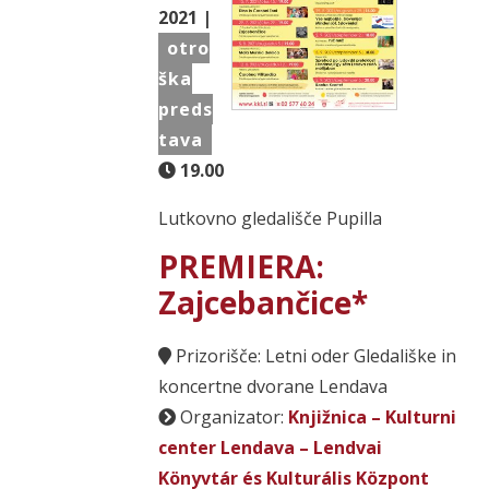
2021 |
otro
ška
preds
tava
19.00
Lutkovno gledališče Pupilla
PREMIERA:
Zajcebančice*
Prizorišče: Letni oder Gledališke in
koncertne dvorane Lendava
Organizator:
Knjižnica – Kulturni
center Lendava – Lendvai
Könyvtár és Kulturális Központ