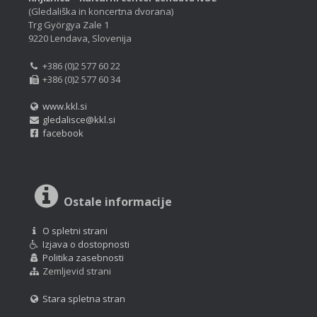
(Gledališka in koncertna dvorana)
Trg Györgya Zale 1
9220 Lendava, Slovenija
+386 (0)2 577 60 22
+386 (0)2 577 60 34
www.kkl.si
gledalisce@kkl.si
facebook
Ostale informacije
O spletni strani
Izjava o dostopnosti
Politika zasebnosti
Zemljevid strani
Stara spletna stran