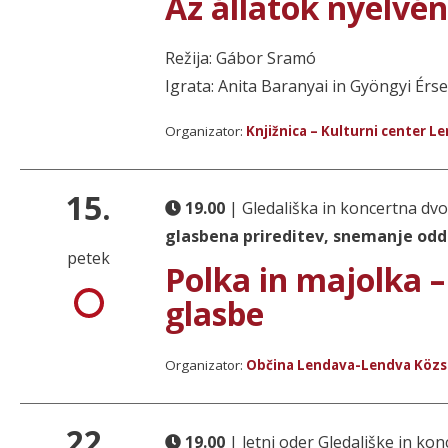
Az állatok nyelvé
Režija: Gábor Sramó
Igrata: Anita Baranyai in Gyöngyi Érs
Organizator:
Knjižnica – Kulturni center L
15.
19.00
| Gledališka in koncertna dv
glasbena prireditev, snemanje odd
petek
Polka in majolka –
glasbe
Organizator:
Občina Lendava-Lendva Köz
22.
19.00
| letni oder Gledališke in k