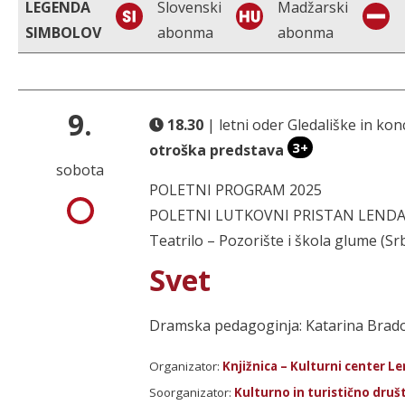
LEGENDA
Slovenski
Madžarski
SIMBOLOV
abonma
abonma
9.
18.30
| letni oder Gledališke in k
3+
otroška predstava
sobota
POLETNI PROGRAM 2025
POLETNI LUTKOVNI PRISTAN LENDAVA 
Teatrilo – Pozorište i škola glume (Srb
Svet
Dramska pedagoginja: Katarina Brado
Organizator:
Knjižnica – Kulturni center L
Soorganizator:
Kulturno in turistično druš