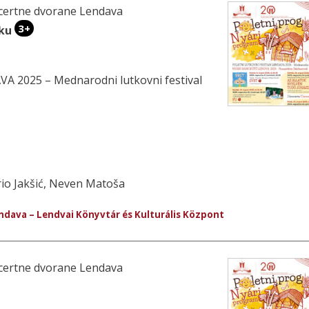
oncertne dvorane Lendava
3+
iku
2025 – Mednarodni lutkovni festival
ario Jakšić, Neven Matoša
endava – Lendvai Könyvtár és Kulturális Központ
oncertne dvorane Lendava