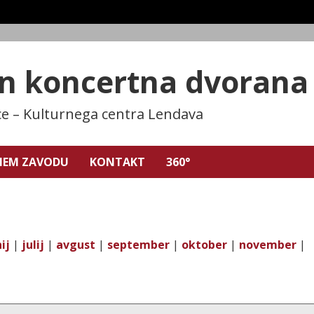
in koncertna dvoran
ce – Kulturnega centra Lendava
NEM ZAVODU
KONTAKT
360°
ij
|
julij
|
avgust
|
september
|
oktober
|
november
|