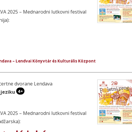
2025 – Mednarodni lutkovni festival
ija):
endava – Lendvai Könyvtár és Kulturális Központ
oncertne dvorane Lendava
4+
 jeziku
2025 – Mednarodni lutkovni festival
džarska):