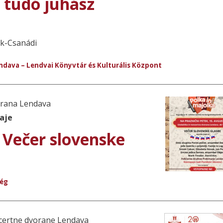
n tudó juhász
ek-Csanádi
endava – Lendvai Könyvtár és Kulturális Központ
orana Lendava
aje
 Večer slovenske
ség
oncertne dvorane Lendava