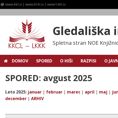
www.kkl.si
|
www.kl-kl.si
|
www1.kkl.si
Skip
to
content
Gledališka 
Spletna stran NOE Knjižni
DOMOV
SPORED
O HIŠI
RAZPISI
O JAV
SPORED: avgust 2025
Leto 2025:
januar
|
februar
|
marec
|
april
|
maj
|
jun
december
|
ARHIV