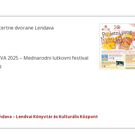
oncertne dvorane Lendava
2025 – Mednarodni lutkovni festival
:
endava – Lendvai Könyvtár és Kulturális Központ