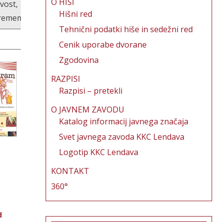
O HIŠI
vost,
Hišni red
rememba
Tehnični podatki hiše in sedežni red
Cenik uporabe dvorane
Zgodovina
RAZPISI
Razpisi – pretekli
O JAVNEM ZAVODU
Katalog informacij javnega značaja
Svet javnega zavoda KKC Lendava
Logotip KKC Lendava
KONTAKT
360°
d