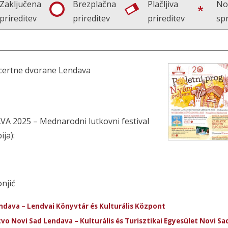
Zaključena
Brezplačna
Plačljiva
No
prireditev
prireditev
prireditev
sp
oncertne dvorane Lendava
2025 – Mednarodni lutkovni festival
ija):
njić
endava – Lendvai Könyvtár és Kulturális Központ
tvo Novi Sad Lendava – Kulturális és Turisztikai Egyesület Novi Sa