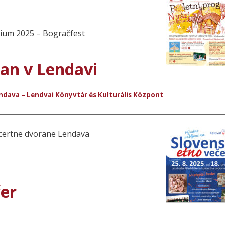
arium 2025 – Bogračfest
jan v Lendavi
endava – Lendvai Könyvtár és Kulturális Központ
oncertne dvorane Lendava
čer