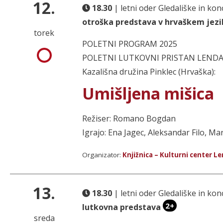
12.
18.30
| letni oder Gledališke in k
otroška predstava v hrvaškem jez
torek
POLETNI PROGRAM 2025
POLETNI LUTKOVNI PRISTAN LENDAVA 
Kazališna družina Pinklec (Hrvaška):
Umišljena mišica
Režiser: Romano Bogdan
Igrajo: Ena Jagec, Aleksandar Filo, M
Organizator:
Knjižnica – Kulturni center L
13.
18.30
| letni oder Gledališke in k
2+
lutkovna predstava
sreda