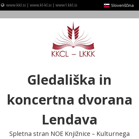
www.kkl.si
|
www.kl-kl.si
|
www1.kkl.si
Slovenščina
Skip
to
content
Gledališka in
koncertna dvorana
Lendava
Spletna stran NOE Knjižnice – Kulturnega