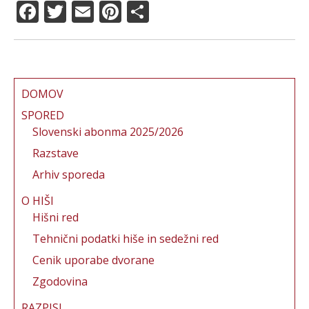
F
T
E
Pi
S
a
w
m
n
h
c
it
ai
te
a
e
te
l
re
re
b
r
st
DOMOV
o
SPORED
Slovenski abonma 2025/2026
o
Razstave
k
Arhiv sporeda
O HIŠI
Hišni red
Tehnični podatki hiše in sedežni red
Cenik uporabe dvorane
Zgodovina
RAZPISI