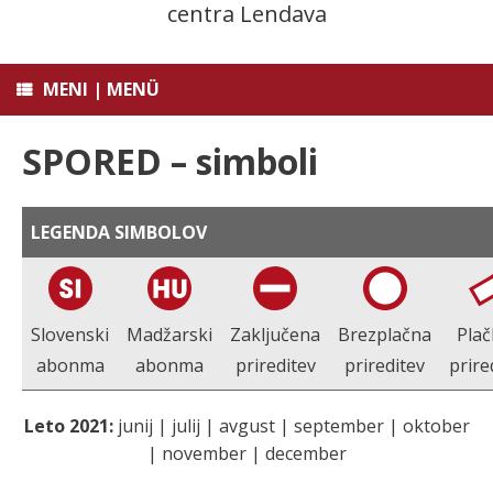
centra Lendava
MENI | MENÜ
SPORED – simboli
LEGENDA SIMBOLOV
Slovenski
Madžarski
Zaključena
Brezplačna
Plačl
abonma
abonma
prireditev
prireditev
prire
Leto 2021:
junij | julij | avgust | september | oktober
| november | december