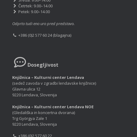
Sreda: 9.00–14.00
Četrtek: 9.00–14.00
Petek: 9.00–14.00
Odprto tudi eno uro pred predstavo.
+386 (0)2 577 60 24 (blagajna)
Dosegljivost
Knjižnica – Kulturni center Lendava
(sedež zavoda v zgradbi lendavske knjižnice)
Glavna ulica 12
9220 Lendava, Slovenija
Knjižnica – Kulturni center Lendava NOE
(Gledališka in koncertna dvorana)
Trg Györgya Zale 1
9220 Lendava, Slovenija
+386 (0)2 577 60 22