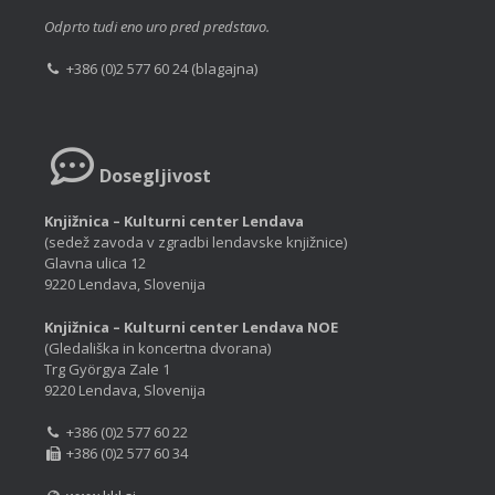
Odprto tudi eno uro pred predstavo.
+386 (0)2 577 60 24 (blagajna)
Dosegljivost
Knjižnica – Kulturni center Lendava
(sedež zavoda v zgradbi lendavske knjižnice)
Glavna ulica 12
9220 Lendava, Slovenija
Knjižnica – Kulturni center Lendava NOE
(Gledališka in koncertna dvorana)
Trg Györgya Zale 1
9220 Lendava, Slovenija
+386 (0)2 577 60 22
+386 (0)2 577 60 34