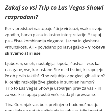
Zakaj so vsi Trip to Las Vegas Showi
razprodani?
Ker v predstavi nastopajo štirje virtuozi, vsak s svojo
zgodbo, barvo glasu in lastno interpretacijo. Skupaj
pa – čista kombinacija elegance, šarma in glasbene
vrhunskosti. Ali – povedano po lasvegaško –
v rokavu
skrivamo štiri ase
.
Ljubezen, smeh, nostalgija, lepota, čustva – vse, kar
nas gane, vse, kar ostane. Ste med tistimi, ki zapojejo
že ob prvih taktih? Ki se zaljubijo v pogled, gib ali ton?
Ki cenijo razkošje žive glasbe in subtilen humor?
Trip to Las Vegas Show je ustvarjen prav za vas – in
za vse, ki si upajo pustiti večeru, da jih prevzame.
Tina Gorenjak vas bo s prefinjeno hudomušnostjo
popeljala po poteh poželenja in zabave, trije izvrstni