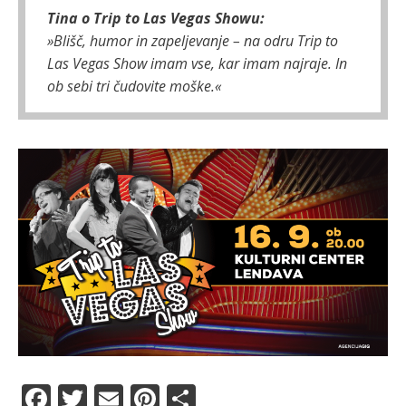
Tina o Trip to Las Vegas Showu:
»Blišč, humor in zapeljevanje – na odru Trip to
Las Vegas Show imam vse, kar imam najraje. In
ob sebi tri čudovite moške.«
F
T
E
Pi
S