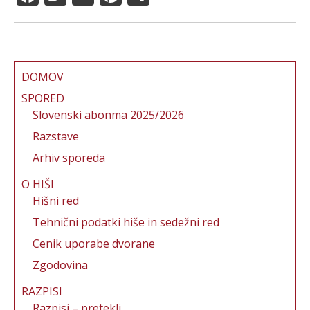
a
w
m
n
h
c
it
ai
te
a
e
te
l
re
re
b
r
st
DOMOV
o
SPORED
Slovenski abonma 2025/2026
o
Razstave
k
Arhiv sporeda
O HIŠI
Hišni red
Tehnični podatki hiše in sedežni red
Cenik uporabe dvorane
Zgodovina
RAZPISI
Razpisi – pretekli