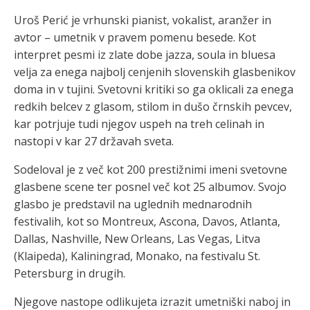
Uroš Perić je vrhunski pianist, vokalist, aranžer in
avtor – umetnik v pravem pomenu besede. Kot
interpret pesmi iz zlate dobe jazza, soula in bluesa
velja za enega najbolj cenjenih slovenskih glasbenikov
doma in v tujini. Svetovni kritiki so ga oklicali za enega
redkih belcev z glasom, stilom in dušo črnskih pevcev,
kar potrjuje tudi njegov uspeh na treh celinah in
nastopi v kar 27 državah sveta.
Sodeloval je z več kot 200 prestižnimi imeni svetovne
glasbene scene ter posnel več kot 25 albumov. Svojo
glasbo je predstavil na uglednih mednarodnih
festivalih, kot so Montreux, Ascona, Davos, Atlanta,
Dallas, Nashville, New Orleans, Las Vegas, Litva
(Klaipeda), Kaliningrad, Monako, na festivalu St.
Petersburg in drugih.
Njegove nastope odlikujeta izrazit umetniški naboj in