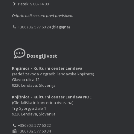
Petek: 9.00–14.00
Odprto tudi eno uro pred predstavo.
+386 (0)2 577 60 24 (blagajna)
Dosegljivost
Knjižnica – Kulturni center Lendava
(sedež zavoda v zgradbi lendavske knjižnice)
Glavna ulica 12
9220 Lendava, Slovenija
Knjižnica – Kulturni center Lendava NOE
(Gledališka in koncertna dvorana)
Trg Györgya Zale 1
9220 Lendava, Slovenija
+386 (0)2 577 60 22
+386 (0)2 577 60 34