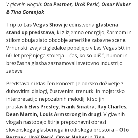
V glavnih vlogah:
Oto Pestner, Uroš Perić, Omar Naber
& Tina Gorenjak
Trip to
Las Vegas Show
je edinstvena
glasbena
stand up predstava
, ki z izjemno energijo, šarmom in
stilom obuja zlato obdobje ameriške zabavne scene.
Vrhunski izvajalci gledalce popeljejo v Las Vegas 50. in
60. let prejšnjega stoletja – čas, ko so blišč, humor in
brezčasna glasba zaznamovali svetovno industrijo
zabave.
Predstava ni klasičen koncert. Je odrsko doživetje z
duhovitimi dialogi, čustvenimi trenutki in mojstrsko
interpretacijo nepozabnih melodij, ki so jih
proslavili
Elvis Presley, Frank Sinatra, Ray Charles,
Dean Martin, Louis Armstrong in drugi
. V glavnih
vlogah nastopajo štirje prepoznavni obrazi
slovenskega glasbenega in odrskega prostora –
Oto
Pestner, Uroš Perić, Omar Naber
in
Tina