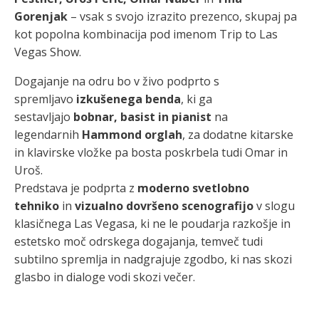
Gorenjak
– vsak s svojo izrazito prezenco, skupaj pa
kot popolna kombinacija pod imenom Trip to Las
Vegas Show.
Dogajanje na odru bo v živo podprto s
spremljavo
izkušenega benda
, ki ga
sestavljajo
bobnar, basist in pianist
na
legendarnih
Hammond orglah
, za dodatne kitarske
in klavirske vložke pa bosta poskrbela tudi Omar in
Uroš.
Predstava je podprta z
moderno svetlobno
tehniko
in
vizualno dovršeno scenografijo
v slogu
klasičnega Las Vegasa, ki ne le poudarja razkošje in
estetsko moč odrskega dogajanja, temveč tudi
subtilno spremlja in nadgrajuje zgodbo, ki nas skozi
glasbo in dialoge vodi skozi večer.