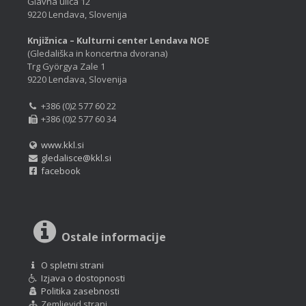
Glavna ulica 12
9220 Lendava, Slovenija
Knjižnica – Kulturni center Lendava NOE
(Gledališka in koncertna dvorana)
Trg Györgya Zale 1
9220 Lendava, Slovenija
+386 (0)2 577 60 22
+386 (0)2 577 60 34
www.kkl.si
gledalisce@kkl.si
facebook
Ostale informacije
O spletni strani
Izjava o dostopnosti
Politika zasebnosti
Zemljevid strani