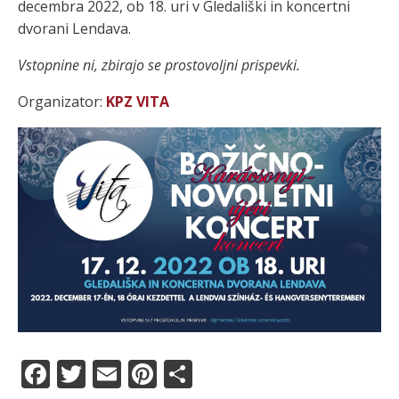
decembra 2022, ob 18. uri v Gledališki in koncertni
dvorani Lendava.
Vstopnine ni, zbirajo se prostovoljni prispevki.
Organizator:
KPZ VITA
F
T
E
Pi
S