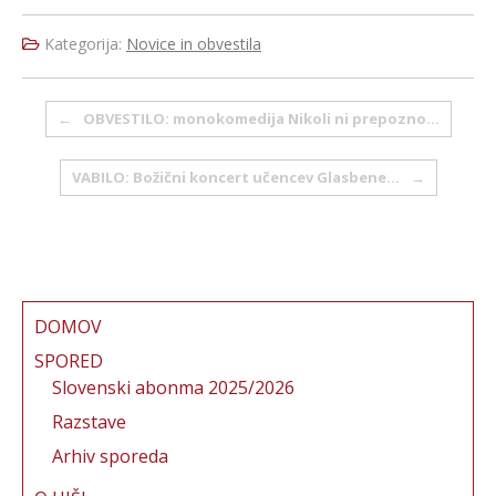
a
w
m
n
h
c
it
ai
te
a
Kategorija:
Novice in obvestila
e
te
l
re
re
b
r
st
Post navigation
←
OBVESTILO: monokomedija Nikoli ni prepozno…
o
o
VABILO: Božični koncert učencev Glasbene…
→
k
DOMOV
SPORED
Slovenski abonma 2025/2026
Razstave
Arhiv sporeda