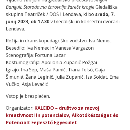
Banguli: Starodavna čarovnija žareče krogle
Gledališka
skupina Teatriček / DOŠ I Lendava, ki bo
sredo, 7.
junij 2023, ob 17.30
v Gledališki in koncertni dvorani
Lendava.
Režija in dramskopedagoško vodstvo: Iva Nemec
Besedilo: Iva Nemec in Vanesa Vargazon
Scenografija: Fortuna Lazar
Kostumografija: Apollonia Zupanič Požgai
Igrajo: Ina Sep, Maša Pamič, Tiana Felső, Gaja
Šimuniá, Žana Leginič, Julia Zupanič, Iza Soldat, Ema
Vučko, Asja Levačić
Vstop je brezplačen.
Organizator:
KALEIDO – društvo za razvoj
kreativnosti in potencialov, Alkotókészséget és
Potenciált Fejlesztő Egyesület