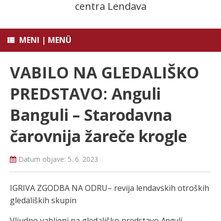
centra Lendava
MENI | MENÜ
VABILO NA GLEDALIŠKO
PREDSTAVO: Anguli
Banguli – Starodavna
čarovnija žareče krogle
Datum objave:
5. 6. 2023
IGRIVA ZGODBA NA ODRU– revija lendavskih otroških
gledaliških skupin
Vljudno vabljeni na gledališko predstavo
Anguli