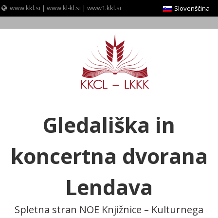
www.kkl.si
|
www.kl-kl.si
|
www1.kkl.si
Slovenščina
Skip
to
content
Gledališka in
koncertna dvorana
Lendava
Spletna stran NOE Knjižnice – Kulturnega