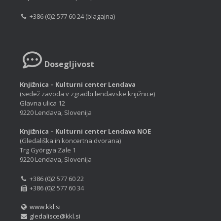
+386 (0)2 577 60 24 (blagajna)
Dosegljivost
Knjižnica – Kulturni center Lendava
(sedež zavoda v zgradbi lendavske knjižnice)
Glavna ulica 12
9220 Lendava, Slovenija
Knjižnica – Kulturni center Lendava NOE
(Gledališka in koncertna dvorana)
Trg Györgya Zale 1
9220 Lendava, Slovenija
+386 (0)2 577 60 22
+386 (0)2 577 60 34
www.kkl.si
gledalisce@kkl.si