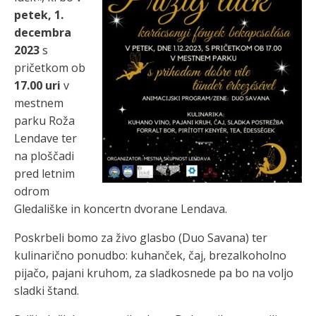
petek, 1.
decembra
2023
s
pričetkom ob
17.00 uri
v
mestnem
parku Roža
Lendave ter
na ploščadi
pred letnim
odrom
Gledališke in koncertn dvorane Lendava.
Poskrbeli bomo za živo glasbo (Duo Savana) ter
kulinarično ponudbo: kuhanček, čaj, brezalkoholno
pijačo, pajani kruhom, za sladkosnede pa bo na voljo
sladki štand.