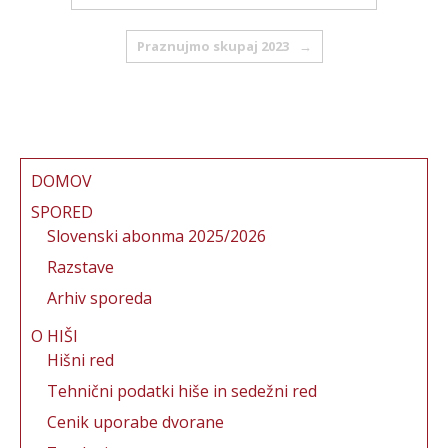
o
o
Praznujmo skupaj 2023
→
k
DOMOV
SPORED
Slovenski abonma 2025/2026
Razstave
Arhiv sporeda
O HIŠI
Hišni red
Tehnični podatki hiše in sedežni red
Cenik uporabe dvorane