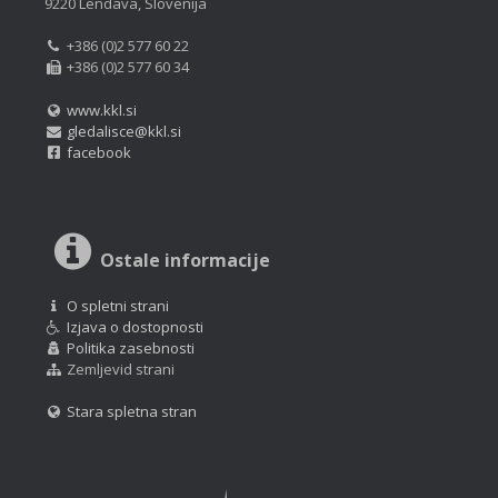
9220 Lendava, Slovenija
+386 (0)2 577 60 22
+386 (0)2 577 60 34
www.kkl.si
gledalisce@kkl.si
facebook
Ostale informacije
O spletni strani
Izjava o dostopnosti
Politika zasebnosti
Zemljevid strani
Stara spletna stran