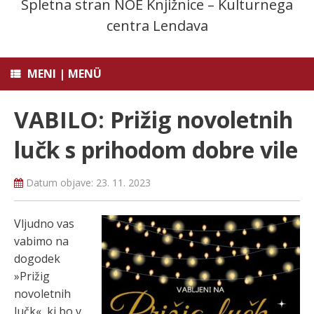
Spletna stran NOE Knjižnice – Kulturnega
centra Lendava
MENI | MENÜ
VABILO: Prižig novoletnih
lučk s prihodom dobre vile
Datum objave:
23. 11. 2023
Vljudno vas
vabimo na
dogodek
»Prižig
novoletnih
lučk«, ki bo v