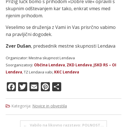
Prižig lučk bomo s prihodom »Dobre vile« opravili s
skupnim odštevanjem kar tako, enkrat vmes med
njenim prihodom.
Veselimo se druženja z Vami in Vas prisrčno vabimo
na pravljični dogodek.
Zver Dušan
, predsednik mestne skupnosti Lendava
Organizator: Mestna skupnost Lendava
Soorganizatorji:
Občina Lendava
,
ZKD Lendava
,
JSKD RS – OI
Lendava
, TZ Lendava vabi,
KKC Lendava
F
T
E
Pi
S
a
w
m
n
h
c
it
ai
te
a
Kategorija:
Novice in obvestila
e
te
l
re
re
b
r
st
Post navigation
←
Vabilo na likovno razstavo: POLNOST…