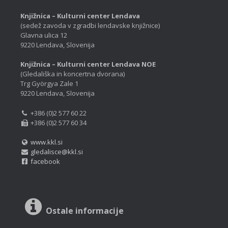
Knjižnica – Kulturni center Lendava
(sedež zavoda v zgradbi lendavske knjižnice)
Glavna ulica 12
9220 Lendava, Slovenija
Knjižnica – Kulturni center Lendava NOE
(Gledališka in koncertna dvorana)
Trg Györgya Zale 1
9220 Lendava, Slovenija
+386 (0)2 577 60 22
+386 (0)2 577 60 34
www.kkl.si
gledalisce@kkl.si
facebook
Ostale informacije