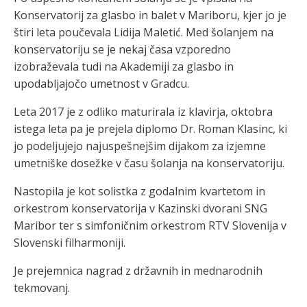
Konservatorij za glasbo in balet v Mariboru, kjer jo je
štiri leta poučevala Lidija Maletić. Med šolanjem na
konservatoriju se je nekaj časa vzporedno
izobraževala tudi na Akademiji za glasbo in
upodabljajočo umetnost v Gradcu.
Leta 2017 je z odliko maturirala iz klavirja, oktobra
istega leta pa je prejela diplomo Dr. Roman Klasinc, ki
jo podeljujejo najuspešnejšim dijakom za izjemne
umetniške dosežke v času šolanja na konservatoriju.
Nastopila je kot solistka z godalnim kvartetom in
orkestrom konservatorija v Kazinski dvorani SNG
Maribor ter s simfoničnim orkestrom RTV Slovenija v
Slovenski filharmoniji.
Je prejemnica nagrad z državnih in mednarodnih
tekmovanj.