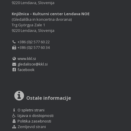
9220 Lendava, Slovenija
Knjižnica – Kulturni center Lendava NOE
(Gledališka in koncertna dvorana)
Trg Györgya Zale 1
9220 Lendava, Slovenija
+386 (0)2 577 60 22
+386 (0)2 577 60 34
www.kkl.si
gledalisce@kkl.si
facebook
Ostale informacije
O spletni strani
Izjava o dostopnosti
Politika zasebnosti
Zemljevid strani