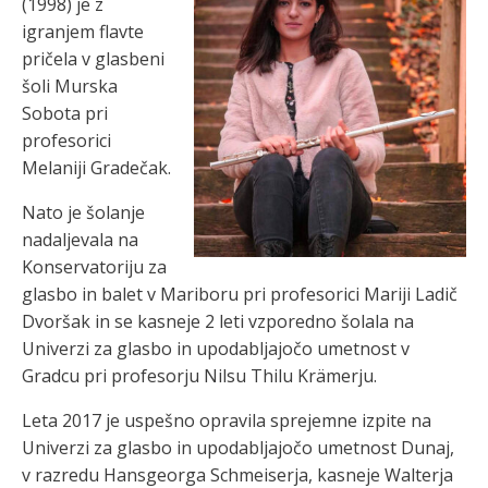
(1998) je z
igranjem flavte
pričela v glasbeni
šoli Murska
Sobota pri
profesorici
Melaniji Gradečak.
Nato je šolanje
nadaljevala na
Konservatoriju za
glasbo in balet v Mariboru pri profesorici Mariji Ladič
Dvoršak in se kasneje 2 leti vzporedno šolala na
Univerzi za glasbo in upodabljajočo umetnost v
Gradcu pri profesorju Nilsu Thilu Krämerju.
Leta 2017 je uspešno opravila sprejemne izpite na
Univerzi za glasbo in upodabljajočo umetnost Dunaj,
v razredu Hansgeorga Schmeiserja, kasneje Walterja