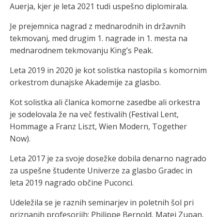
Auerja, kjer je leta 2021 tudi uspešno diplomirala.
Je prejemnica nagrad z mednarodnih in državnih
tekmovanj, med drugim 1. nagrade in 1. mesta na
mednarodnem tekmovanju King’s Peak.
Leta 2019 in 2020 je kot solistka nastopila s komornim
orkestrom dunajske Akademije za glasbo.
Kot solistka ali članica komorne zasedbe ali orkestra
je sodelovala že na več festivalih (Festival Lent,
Hommage a Franz Liszt, Wien Modern, Together
Now).
Leta 2017 je za svoje dosežke dobila denarno nagrado
za uspešne študente Univerze za glasbo Gradec in
leta 2019 nagrado občine Puconci.
Udeležila se je raznih seminarjev in poletnih šol pri
priznanih profesorjih: Philippe Bernold, Matej Zupan,