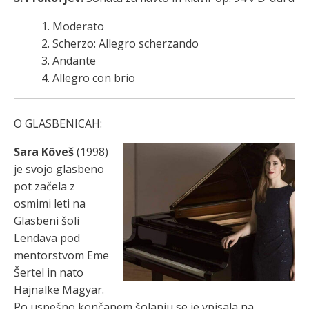
1. Moderato
2. Scherzo: Allegro scherzando
3. Andante
4. Allegro con brio
O GLASBENICAH:
Sara Köveš
(1998)
je svojo glasbeno
pot začela z
osmimi leti na
Glasbeni šoli
Lendava pod
mentorstvom Eme
Šertel in nato
Hajnalke Magyar.
Po uspešno končanem šolanju se je vpisala na