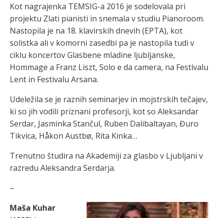
Kot nagrajenka TEMSIG-a 2016 je sodelovala pri
projektu Zlati pianisti in snemala v studiu Pianoroom.
Nastopila je na 18. klavirskih dnevih (EPTA), kot
solistka ali v komorni zasedbi pa je nastopila tudi v
ciklu koncertov Glasbene mladine ljubljanske,
Hommage a Franz Liszt, Solo e da camera, na Festivalu
Lent in Festivalu Arsana.
Udeležila se je raznih seminarjev in mojstrskih tečajev,
ki so jih vodili priznani profesorji, kot so Aleksandar
Serdar, Jasminka Stančul, Ruben Dalibaltayan, Đuro
Tikvica, Håkon Austbø, Rita Kinka…
Trenutno študira na Akademiji za glasbo v Ljubljani v
razredu Aleksandra Serdarja.
–
Maša Kuhar