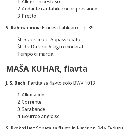
1. Allegro maestoso
2. Andante cantabile con espressione
3. Presto
S. Rahmaninov:
Études-Tableaux, op. 39
Št. 5 v es-molu: Appassionato
Št. 9 v D-duru: Allegro moderato.
Tempo di marcia.
MAŠA KUHAR, flavta
J. S. Bach:
Partita za flavto solo BWV 1013
1. Allemande
2. Corrente
3. Sarabande
4. Bourrée angloise
S. Prokofjev:
Sonata za flavto in klavir op. 94 v D-duru