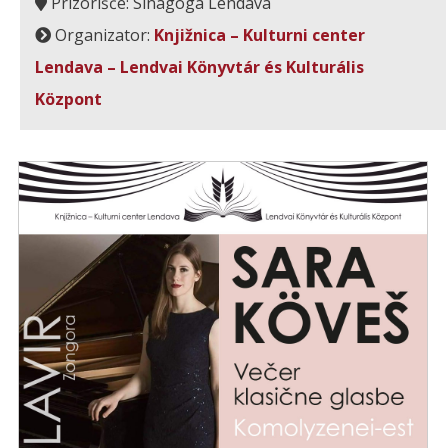
Prizorišče: Sinagoga Lendava
Organizator:
Knjižnica – Kulturni center
Lendava – Lendvai Könyvtár és Kulturális
Központ