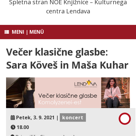
Spletna stran NOE Knjižnice – Kulturnega
centra Lendava
MENI | MENÜ
Večer klasične glasbe:
Sara Köveš in Maša Kuhar
Petek, 3. 9. 2021 |
koncert
18.00