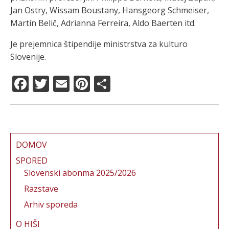
Jan Ostry, Wissam Boustany, Hansgeorg Schmeiser,
Martin Belič, Adrianna Ferreira, Aldo Baerten itd.
Je prejemnica štipendije ministrstva za kulturo
Slovenije.
F
T
E
Pi
S
a
w
m
n
h
c
it
ai
te
a
e
te
l
re
re
b
r
st
DOMOV
o
SPORED
Slovenski abonma 2025/2026
o
Razstave
k
Arhiv sporeda
O HIŠI