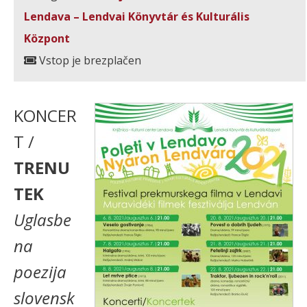
Lendava – Lendvai Könyvtár és Kulturális
Központ
Vstop je brezplačen
KONCER
T /
TRENU
TEK
Uglasbe
na
poezija
slovensk