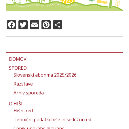
F
T
E
Pi
S
a
w
m
n
h
c
it
ai
te
a
e
te
l
re
re
b
r
st
DOMOV
o
SPORED
Slovenski abonma 2025/2026
o
Razstave
k
Arhiv sporeda
O HIŠI
Hišni red
Tehnični podatki hiše in sedežni red
Cenik uporabe dvorane