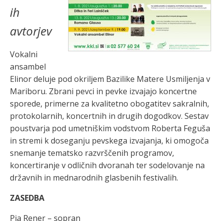
ih
avtorjev
Vokalni
ansambel
Elinor deluje pod okriljem Bazilike Matere Usmiljenja v
Mariboru. Zbrani pevci in pevke izvajajo koncertne
sporede, primerne za kvalitetno obogatitev sakralnih,
protokolarnih, koncertnih in drugih dogodkov. Sestav
poustvarja pod umetniškim vodstvom Roberta Feguša
in stremi k doseganju pevskega izvajanja, ki omogoča
snemanje tematsko razvrščenih programov,
koncertiranje v odličnih dvoranah ter sodelovanje na
državnih in mednarodnih glasbenih festivalih.
ZASEDBA
Pia Rener – sopran