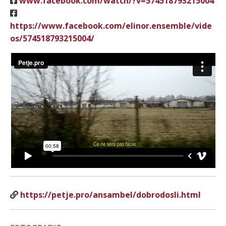
www.facebook.com/watch/?v=574518793215004
https://www.facebook.com/elinor.ensemble/vide
os/574518793215004/
https://petje.pro/ansambel/dobrodosli.html