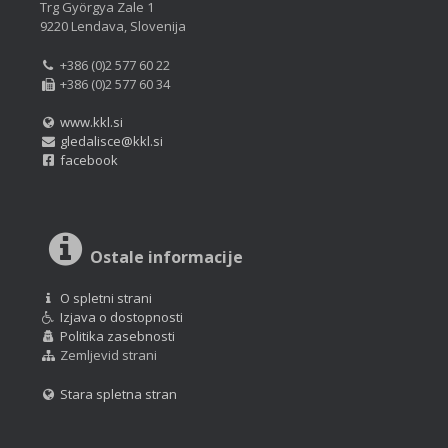
Trg Györgya Zale 1
9220 Lendava, Slovenija
+386 (0)2 577 60 22
+386 (0)2 577 60 34
www.kkl.si
gledalisce@kkl.si
facebook
Ostale informacije
O spletni strani
Izjava o dostopnosti
Politika zasebnosti
Zemljevid strani
Stara spletna stran