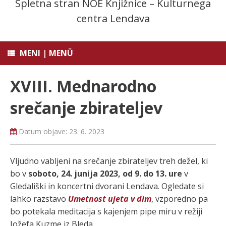
Spletna stran NOE Knjižnice – Kulturnega
centra Lendava
MENI | MENÜ
XVIII. Mednarodno
srečanje zbirateljev
Datum objave:
23. 6. 2023
Vljudno vabljeni na srečanje zbirateljev treh dežel, ki
bo v
soboto, 24. junija 2023, od 9. do 13. ure
v
Gledališki in koncertni dvorani Lendava. Ogledate si
lahko razstavo
Umetnost ujeta v dim
, vzporedno pa
bo potekala meditacija s kajenjem pipe miru v režiji
Jožefa Kuzme iz Bleda.