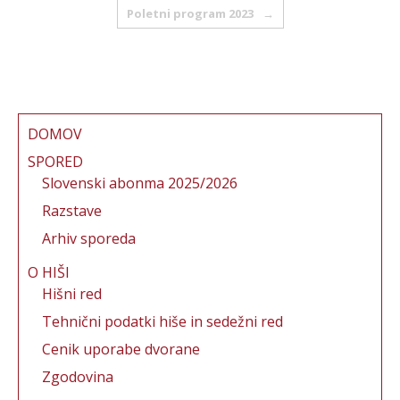
o
Poletni program 2023
→
k
DOMOV
SPORED
Slovenski abonma 2025/2026
Razstave
Arhiv sporeda
O HIŠI
Hišni red
Tehnični podatki hiše in sedežni red
Cenik uporabe dvorane
Zgodovina