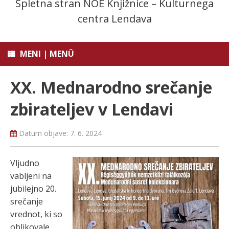
Spletna stran NOE Knjižnice – Kulturnega
centra Lendava
MENI | MENÜ
XX. Mednarodno srečanje
zbirateljev v Lendavi
Datum objave:
7. 6. 2024
Vljudno
vabljeni na
jubilejno 20.
srečanje
vrednot, ki so
oblikovale