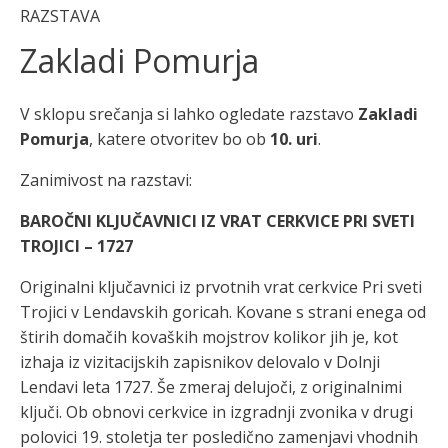
RAZSTAVA
Zakladi Pomurja
V sklopu srečanja si lahko ogledate razstavo
Zakladi
Pomurja
, katere otvoritev bo ob
10. uri
.
Zanimivost na razstavi:
BAROČNI KLJUČAVNICI IZ VRAT CERKVICE PRI SVETI
TROJICI – 1727
Originalni ključavnici iz prvotnih vrat cerkvice Pri sveti
Trojici v Lendavskih goricah. Kovane s strani enega od
štirih domačih kovaških mojstrov kolikor jih je, kot
izhaja iz vizitacijskih zapisnikov delovalo v Dolnji
Lendavi leta 1727. Še zmeraj delujoči, z originalnimi
ključi. Ob obnovi cerkvice in izgradnji zvonika v drugi
polovici 19. stoletja ter posledično zamenjavi vhodnih