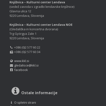
Knjižnica – Kulturni center Lendava
(sedež zavoda v zgradbi lendavske knjižnice)
Glavna ulica 12
9220 Lendava, Slovenija
Knjižnica – Kulturni center Lendava NOE
(Gledališka in koncertna dvorana)
Trg Györgya Zale 1
9220 Lendava, Slovenija
+386 (0)2 577 60 22
+386 (0)2 577 60 34
www.kkl.si
gledalisce@kkl.si
facebook
Ostale informacije
O spletni strani