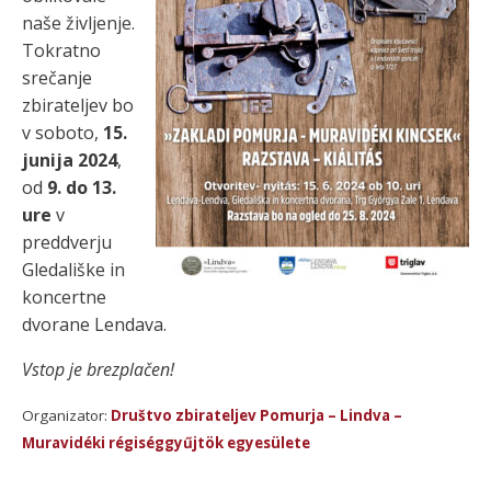
naše življenje.
Tokratno
srečanje
zbirateljev bo
v soboto,
15.
junija 2024
,
od
9. do 13.
ure
v
preddverju
Gledališke in
koncertne
dvorane Lendava.
Vstop je brezplačen!
Organizator:
Društvo zbirateljev Pomurja – Lindva –
Muravidéki régiséggyűjtök egyesülete