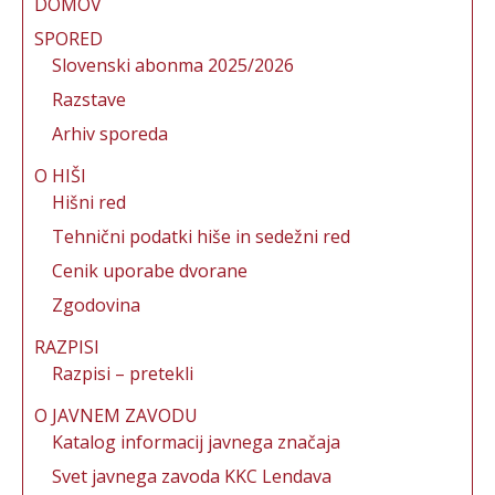
b
r
st
DOMOV
o
SPORED
Slovenski abonma 2025/2026
o
Razstave
k
Arhiv sporeda
O HIŠI
Hišni red
Tehnični podatki hiše in sedežni red
Cenik uporabe dvorane
Zgodovina
RAZPISI
Razpisi – pretekli
O JAVNEM ZAVODU
Katalog informacij javnega značaja
Svet javnega zavoda KKC Lendava