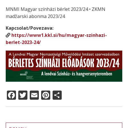
MNMI Magyar színházi bérlet 2023/24 • ZKMN
madžarski abonma 2023/24
Kapcsolat/Povezava:
https://www1.kkl.si/hu/magyar-szinhazi-
berlet-2023-24/
F
T
E
Pi
S
a
w
m
n
h
c
it
ai
te
a
e
te
l
re
re