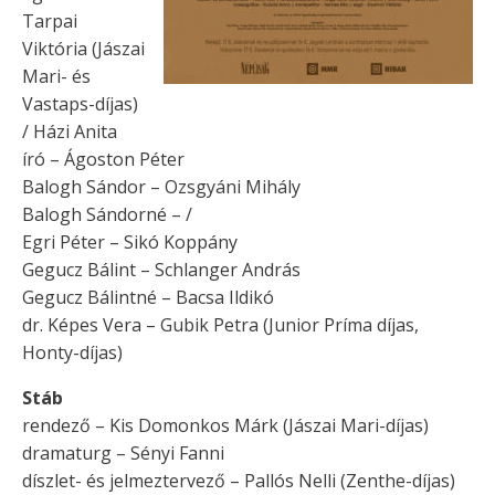
Tarpai
Viktória (Jászai
Mari- és
Vastaps-díjas)
/ Házi Anita
író – Ágoston Péter
Balogh Sándor – Ozsgyáni Mihály
Balogh Sándorné – /
Egri Péter – Sikó Koppány
Gegucz Bálint – Schlanger András
Gegucz Bálintné – Bacsa Ildikó
dr. Képes Vera – Gubik Petra (Junior Príma díjas,
Honty-díjas)
Stáb
rendező – Kis Domonkos Márk (Jászai Mari-díjas)
dramaturg – Sényi Fanni
díszlet- és jelmeztervező – Pallós Nelli (Zenthe-díjas)