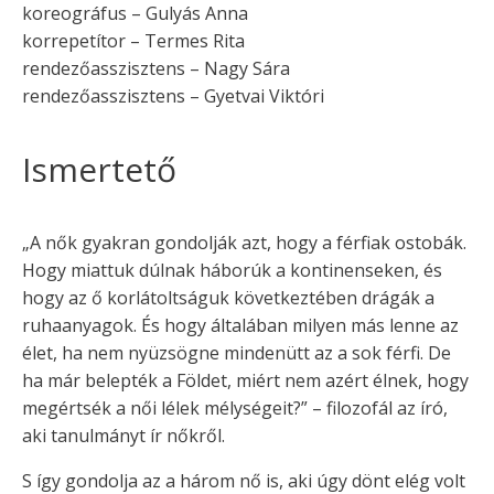
koreográfus – Gulyás Anna
korrepetítor – Termes Rita
rendezőasszisztens – Nagy Sára
rendezőasszisztens – Gyetvai Viktóri
Ismertető
„A nők gyakran gondolják azt, hogy a férfiak ostobák.
Hogy miattuk dúlnak háborúk a kontinenseken, és
hogy az ő korlátoltságuk következtében drágák a
ruhaanyagok. És hogy általában milyen más lenne az
élet, ha nem nyüzsögne mindenütt az a sok férfi. De
ha már belepték a Földet, miért nem azért élnek, hogy
megértsék a női lélek mélységeit?” – filozofál az író,
aki tanulmányt ír nőkről.
S így gondolja az a három nő is, aki úgy dönt elég volt