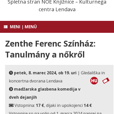
Spletna stran NOE Knjižnice – Kulturnega
centra Lendava
MENI | MENÜ
Zenthe Ferenc Színház:
Tanulmány a nőkről
petek, 8. marec 2024, ob 19. uri
| Gledališka in
koncertna dvorana Lendava
madžarska glasbena komedija v
dveh dejanjih
Vstopnina:
17 €
, dijaki in upokojenci
14 €
Vstopnice so na voljo od 1. marca 2024 naprej na