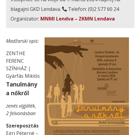
blagajni GKD Lendava.
Telefon: (0)2 577 60 24
Organizator:
MNMI Lendva – ZKMN Lendava
Madžarski opis:
ZENTHE
FERENC
SZÍNHÁZ |
Gyárfás Miklós
Tanulmány
a nőkről
zenés vígjáték,
2 felvonásban
Szereposztás
Egri Péterné –