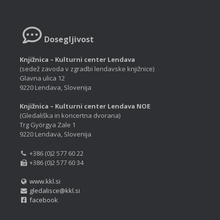
Dosegljivost
Knjižnica – Kulturni center Lendava
(sedež zavoda v zgradbi lendavske knjižnice)
Glavna ulica 12
9220 Lendava, Slovenija
Knjižnica – Kulturni center Lendava NOE
(Gledališka in koncertna dvorana)
Trg Györgya Zale 1
9220 Lendava, Slovenija
+386 (0)2 577 60 22
+386 (0)2 577 60 34
www.kkl.si
gledalisce@kkl.si
facebook