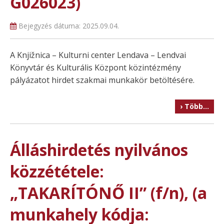
G026023)
Bejegyzés dátuma:
2025.09.04.
A Knjižnica – Kulturni center Lendava – Lendvai
Könyvtár és Kulturális Központ közintézmény
pályázatot hirdet szakmai munkakör betöltésére.
› Több…
Álláshirdetés nyilvános
közzététele:
„TAKARÍTÓNŐ II” (f/n), (a
munkahely kódja: