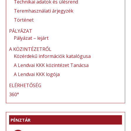
Technikai adatok és ülésrend
Teremhasználati árjegyzék
Történet
PÁLYÁZAT
Pályázat – lejárt
A KÖZINTÉZETRŐL
Közérdekű információk katalógusa
A Lendvai KKK közintézet Tanácsa
A Lendvai KKK logója
ELÉRHETŐSÉG
360°
PÉNZTÁR