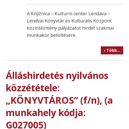
A Knjižnica – Kulturni center Lendava –
Lendvai Könyvtár és Kulturális Központ
közintézmény pályázatot hirdet szakmai
munkakör betöltésére.
› Több…
Álláshirdetés nyilvános
közzététele:
„KÖNYVTÁROS” (f/n), (a
munkahely kódja:
G027005)