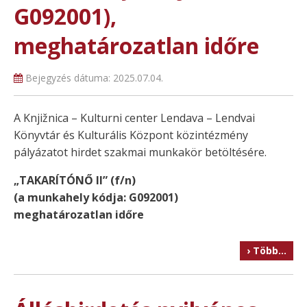
G092001),
meghatározatlan időre
Bejegyzés dátuma:
2025.07.04.
A Knjižnica – Kulturni center Lendava – Lendvai
Könyvtár és Kulturális Központ közintézmény
pályázatot hirdet szakmai munkakör betöltésére.
„TAKARÍTÓNŐ II” (f/n)
(a munkahely kódja: G092001)
meghatározatlan időre
› Több…