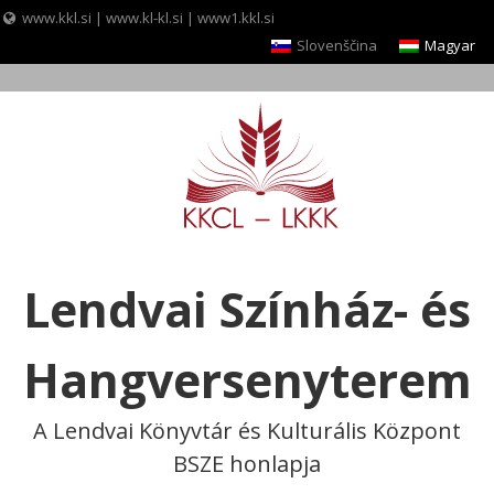
www.kkl.si
|
www.kl-kl.si
|
www1.kkl.si
Slovenščina
Magyar
Skip
to
content
Lendvai Színház- és
Hangversenyterem
A Lendvai Könyvtár és Kulturális Központ
BSZE honlapja