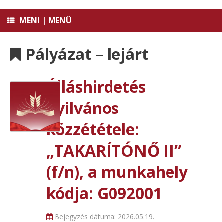
MENI | MENÜ
Pályázat – lejárt
Álláshirdetés
nyilvános
közzététele:
„TAKARÍTÓNŐ II”
(f/n), a munkahely
kódja: G092001
Bejegyzés dátuma:
2026.05.19.