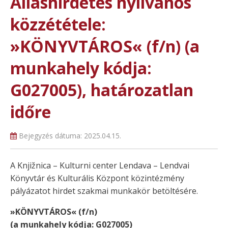
Álláshirdetés nyilvános
közzététele:
»KÖNYVTÁROS« (f/n) (a
munkahely kódja:
G027005), határozatlan
időre
Bejegyzés dátuma:
2025.04.15.
A Knjižnica – Kulturni center Lendava – Lendvai
Könyvtár és Kulturális Központ közintézmény
pályázatot hirdet szakmai munkakör betöltésére.
»KÖNYVTÁROS« (f/n)
(a munkahely kódja: G027005)