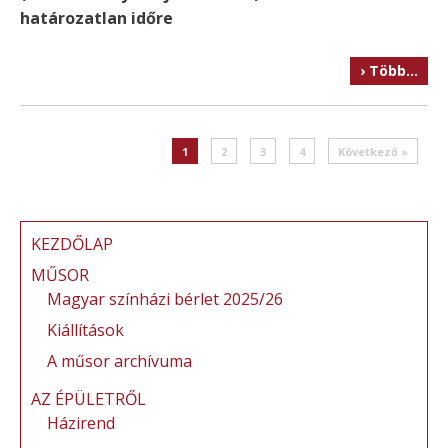
határozatlan időre
› Több…
Post navigation
1
2
3
4
Következő »
KEZDŐLAP
MŰSOR
Magyar színházi bérlet 2025/26
Kiállítások
A műsor archívuma
AZ ÉPÜLETRŐL
Házirend