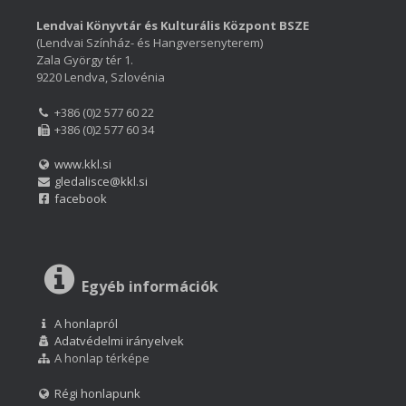
Lendvai Könyvtár és Kulturális Központ BSZE
(Lendvai Színház- és Hangversenyterem)
Zala György tér 1.
9220 Lendva, Szlovénia
+386 (0)2 577 60 22
+386 (0)2 577 60 34
www.kkl.si
gledalisce@kkl.si
facebook
Egyéb információk
A honlapról
Adatvédelmi irányelvek
A honlap térképe
Régi honlapunk