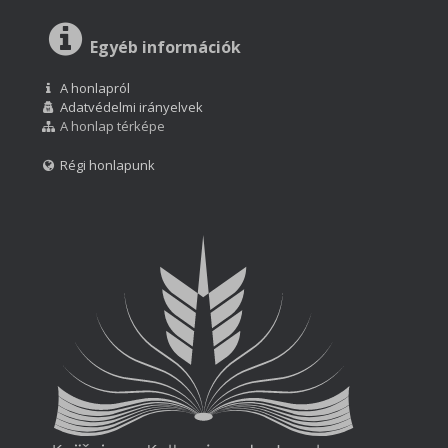
Egyéb információk
A honlapról
Adatvédelmi irányelvek
A honlap térképe
Régi honlapunk