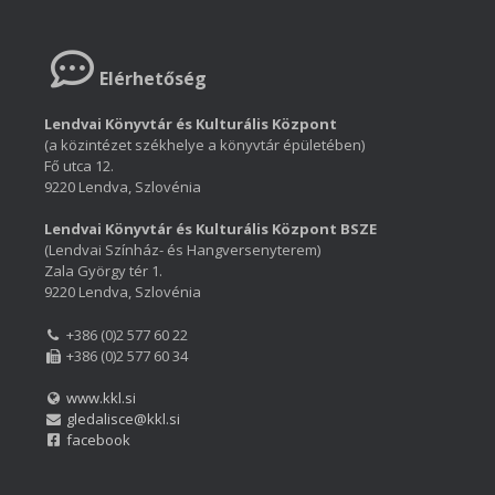
Elérhetőség
Lendvai Könyvtár és Kulturális Központ
(a közintézet székhelye a könyvtár épületében)
Fő utca 12.
9220 Lendva, Szlovénia
Lendvai Könyvtár és Kulturális Központ BSZE
(Lendvai Színház- és Hangversenyterem)
Zala György tér 1.
9220 Lendva, Szlovénia
+386 (0)2 577 60 22
+386 (0)2 577 60 34
www.kkl.si
gledalisce@kkl.si
facebook