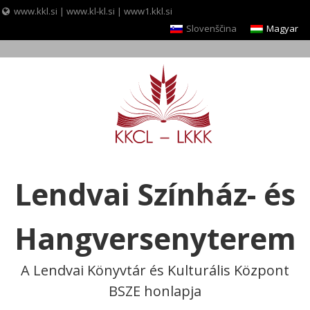
www.kkl.si
|
www.kl-kl.si
|
www1.kkl.si
Slovenščina
Magyar
Skip
to
content
Lendvai Színház- és
Hangversenyterem
A Lendvai Könyvtár és Kulturális Központ
BSZE honlapja