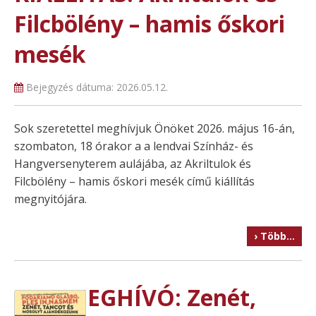
Filcbölény – hamis őskori
mesék
Bejegyzés dátuma:
2026.05.12.
Sok szeretettel meghívjuk Önöket 2026. május 16-án,
szombaton, 18 órakor a a lendvai Színház- és
Hangversenyterem aulájába, az Akriltulok és
Filcbölény – hamis őskori mesék című kiállítás
megnyitójára.
› Több…
MEGHÍVÓ: Zenét,