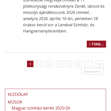
szeretettel meghívja Önöket a 11.
jótékonysági rendezvényre Zenét, táncot és
mosolyt ajándékozunk 2026 címmel ,
amelyre 2026. április 10-én, pénteken 18
órakor kerül sor a Lendvai Színház- és
Hangversenyteremben.
› Több…
Post navigation
1
2
3
4
5
6
…
13
Következő »
KEZDŐLAP
MŰSOR
Magyar színházi bérlet 2025/26