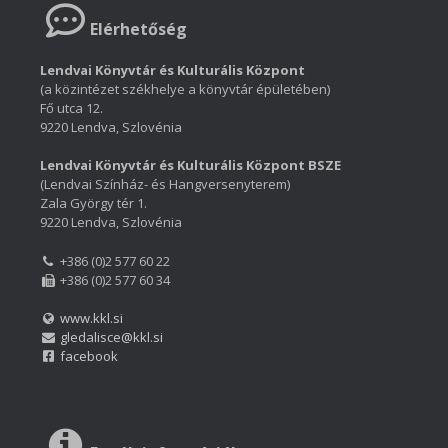
Elérhetőség
Lendvai Könyvtár és Kulturális Központ
(a közintézet székhelye a könyvtár épületében)
Fő utca 12.
9220 Lendva, Szlovénia
Lendvai Könyvtár és Kulturális Központ BSZE
(Lendvai Színház- és Hangversenyterem)
Zala György tér 1.
9220 Lendva, Szlovénia
+386 (0)2 577 60 22
+386 (0)2 577 60 34
www.kkl.si
gledalisce@kkl.si
facebook