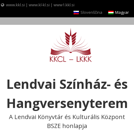
www.kkl.si
|
www.kl-kl.si
|
www1.kkl.si
Slovenščina
Magyar
Skip
to
content
Lendvai Színház- és
Hangversenyterem
A Lendvai Könyvtár és Kulturális Központ
BSZE honlapja