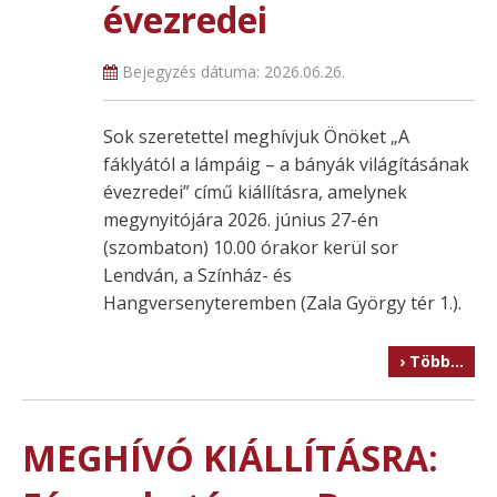
évezredei
Bejegyzés dátuma:
2026.06.26.
Sok szeretettel meghívjuk Önöket „A
fáklyától a lámpáig – a bányák világításának
évezredei” című kiállításra, amelynek
megynyitójára 2026. június 27-én
(szombaton) 10.00 órakor kerül sor
Lendván, a Színház- és
Hangversenyteremben (Zala György tér 1.).
› Több…
MEGHÍVÓ KIÁLLÍTÁSRA: