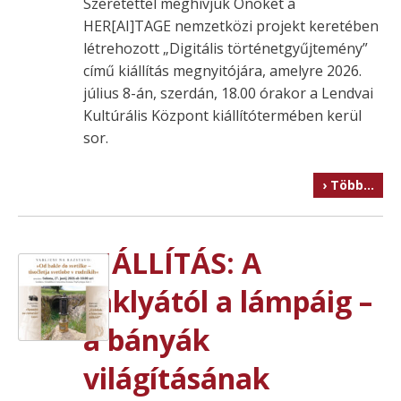
Szeretettel meghívjuk Önöket a
HER[AI]TAGE nemzetközi projekt keretében
létrehozott „Digitális történetgyűjtemény”
című kiállítás megnyitójára, amelyre 2026.
július 8-án, szerdán, 18.00 órakor a Lendvai
Kultúrális Központ kiállítótermében kerül
sor.
› Több…
KIÁLLÍTÁS: A
fáklyától a lámpáig –
a bányák
világításának