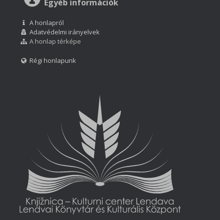
Egyéb információk
A honlapról
Adatvédelmi irányelvek
A honlap térképe
Régi honlapunk