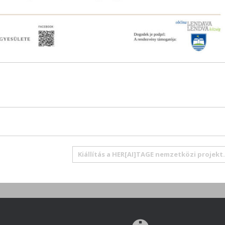
Kiállítás a HER[AI]TAGE nemzetközi projek