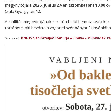
megynyitójára
2026. június 27-én (szombaton) 10.00 ó
(Zala György tér 1.).
A kiállítás megnyitójának keretén belül bemutatásra kerü
története, aki bezárta a zagorjei szénbányát Szlovéniába
Szervező:
Društvo zbirateljev Pomurja – Lindva – Muravidéki r