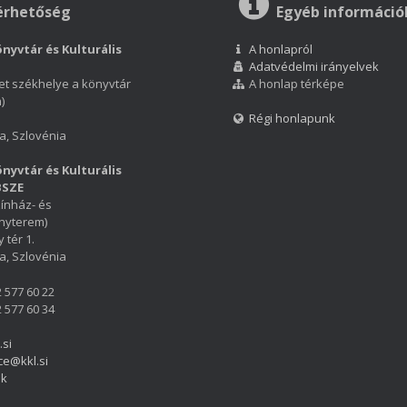
érhetőség
Egyéb információ
nyvtár és Kulturális
A honlapról
Adatvédelmi irányelvek
et székhelye a könyvtár
A honlap térképe
)
Régi honlapunk
a, Szlovénia
nyvtár és Kulturális
BSZE
ínház- és
nyterem)
 tér 1.
a, Szlovénia
2 577 60 22
2 577 60 34
.si
ce@kkl.si
ok