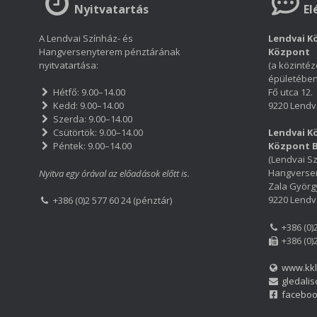
Nyitvatartás
El
A Lendvai Színház- és
Lendvai Kö
Hangversenyterem pénztárának
Központ
nyitvatartása:
(a közintéz
épületében
Fő utca 12.
Hétfő: 9.00–14.00
9220 Lendv
Kedd: 9.00–14.00
Szerda: 9.00–14.00
Csütörtök: 9.00–14.00
Lendvai Kö
Péntek: 9.00–14.00
Központ 
(Lendvai Sz
Hangverse
Nyitva egy órával az előadások előtt is.
Zala György
9220 Lendv
+386 (0)2 577 60 24 (pénztár)
+386 (0)
+386 (0)
www.kkl
gledalis
facebo