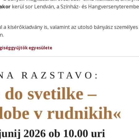
rakor
kerül sor Lendván, a Színház- és Hangversenyteremb
l a kísérőkiadvány is, valamint az utolsó bányász személyes
n.
égiséggyűjtök egyesülete