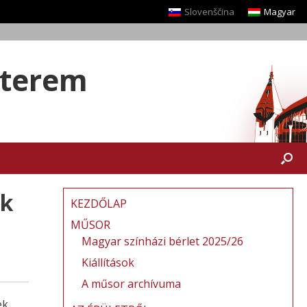
Slovenščina
Magyar
yterem
ak
KEZDŐLAP
MŰSOR
Magyar színházi bérlet 2025/26
Kiállítások
A műsor archívuma
ek