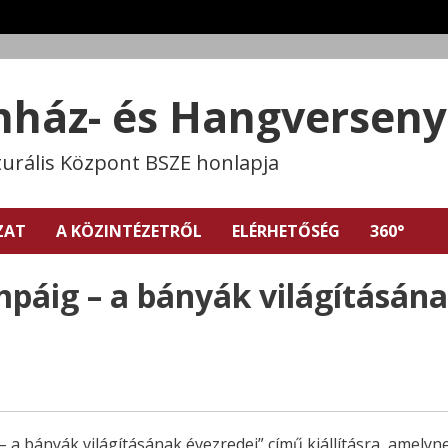
ínház- és Hangversen
turális Központ BSZE honlapja
ZAT
A KÖZINTÉZETRŐL
ELÉRHETŐSÉG
360°
mpáig – a bányák világításán
– a bányák világításának évezredei” című kiállításra, amelyn