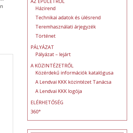
AZ ÉPÜLETRŐL
en
Házirend
Technikai adatok és ülésrend
Teremhasználati árjegyzék
Történet
PÁLYÁZAT
Pályázat – lejárt
A KÖZINTÉZETRŐL
Közérdekű információk katalógusa
A Lendvai KKK közintézet Tanácsa
A Lendvai KKK logója
ELÉRHETŐSÉG
360°