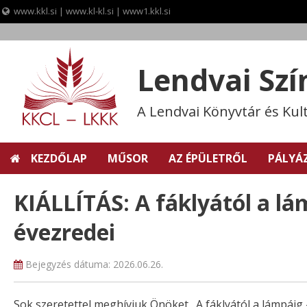
www.kkl.si
|
www.kl-kl.si
|
www1.kkl.si
Skip
to
content
Lendvai Sz
A Lendvai Könyvtár és Kul
KEZDŐLAP
MŰSOR
AZ ÉPÜLETRŐL
PÁLYÁ
KIÁLLÍTÁS: A fáklyától a lá
évezredei
Bejegyzés dátuma:
2026.06.26.
Sok szeretettel meghívjuk Önöket „A fáklyától a lámpáig 