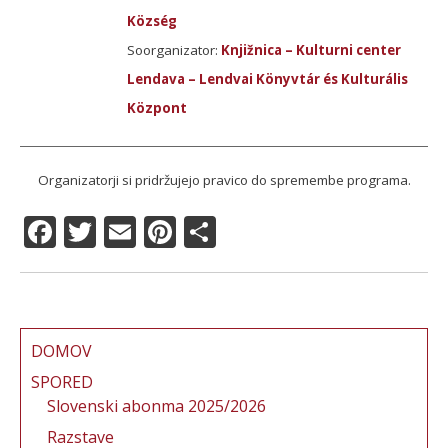
Község
Soorganizator:
Knjižnica – Kulturni center
Lendava – Lendvai Könyvtár és Kulturális
Központ
Organizatorji si pridržujejo pravico do spremembe programa.
F
T
E
Pi
S
a
w
m
n
h
c
it
ai
te
a
e
te
l
re
re
b
r
st
DOMOV
o
SPORED
Slovenski abonma 2025/2026
o
Razstave