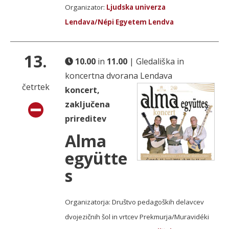
Organizator:
Ljudska univerza
Lendava/Népi Egyetem Lendva
13.
10.00
in
11.00
| Gledališka in
koncertna dvorana Lendava
četrtek
koncert,
zaključena
prireditev
Alma
együtte
s
Organizatorja: Društvo pedagoških delavcev
dvojezičnih šol in vrtcev Prekmurja/Muravidéki