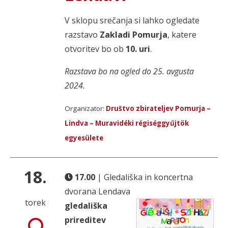
V sklopu srečanja si lahko ogledate
razstavo
Zakladi Pomurja
, katere
otvoritev bo ob
10. uri
.
Razstava bo na ogled do 25. avgusta
2024.
Organizator:
Društvo zbirateljev Pomurja –
Lindva – Muravidéki régiséggyűjtök
egyesülete
18.
17.00
| Gledališka in koncertna
dvorana Lendava
torek
gledališka
prireditev