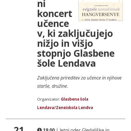
ni
koncert
učence
v, ki zaključujejo
nižjo in višjo
stopnjo Glasbene
šole Lendava
Zaključena prireditev za učence in njihove
starše, družine.
Organizator:
Glasbena šola
Lendava/Zeneiskola Lendva
21.
19.00
| letni oder Gledališke in