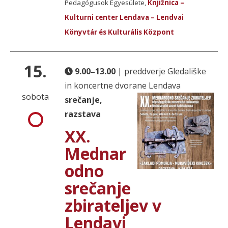
Pedagógusok Egyesülete,
Knjižnica –
Kulturni center Lendava – Lendvai
Könyvtár és Kulturális Központ
15.
9.00–13.00
| preddverje Gledališke
in koncertne dvorane Lendava
sobota
srečanje,
razstava
XX.
Mednar
odno
srečanje
zbirateljev v
Lendavi