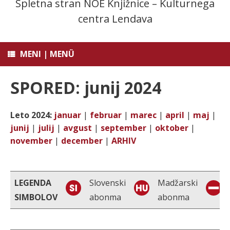
Spletna stran NOE Knjižnice – Kulturnega
centra Lendava
MENI | MENÜ
SPORED: junij 2024
Leto 2024:
januar
|
februar
|
marec
|
april
|
maj
|
junij
|
julij
|
avgust
|
september
|
oktober
|
november
|
december
|
ARHIV
LEGENDA
Slovenski
Madžarski
SIMBOLOV
abonma
abonma