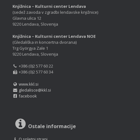
Knjižnica – Kulturni center Lendava
(sedež zavoda v zgradbi lendavske knjižnice)
Glavna ulica 12
9220 Lendava, Slovenija
Knjižnica – Kulturni center Lendava NOE
(Gledališka in koncertna dvorana)
Trg Györgya Zale 1
9220 Lendava, Slovenija
+386 (0)2 577 60 22
+386 (0)2 577 60 34
www.kkl.si
gledalisce@kkl.si
facebook
Ostale informacije
O spletni strani