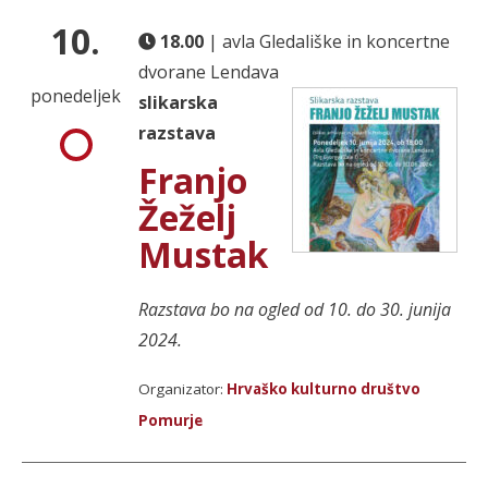
10.
18.00
| avla Gledališke in koncertne
dvorane Lendava
ponedeljek
slikarska
razstava
Franjo
Žeželj
Mustak
Razstava bo na ogled od 10. do 30. junija
2024.
Organizator:
Hrvaško kulturno društvo
Pomurje