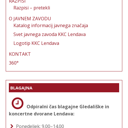
RAZPISI
Razpisi – pretekli
O JAVNEM ZAVODU
Katalog informacij javnega značaja
Svet javnega zavoda KKC Lendava
Logotip KKC Lendava
KONTAKT
360°
BLAGAJNA
Odpiralni čas blagajne Gledališke in
koncertne dvorane Lendava:
Ponedeljek: 9.00–14.00