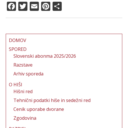
F
T
E
Pi
S
a
w
m
n
h
c
it
ai
te
a
e
te
l
re
re
b
r
st
DOMOV
o
SPORED
Slovenski abonma 2025/2026
o
Razstave
k
Arhiv sporeda
O HIŠI
Hišni red
Tehnični podatki hiše in sedežni red
Cenik uporabe dvorane
Zgodovina