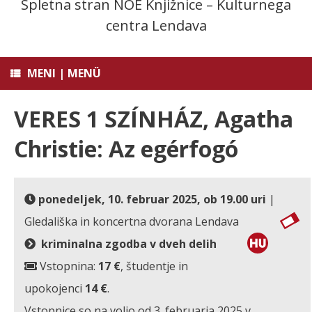
Spletna stran NOE Knjižnice – Kulturnega
centra Lendava
MENI | MENÜ
VERES 1 SZÍNHÁZ, Agatha
Christie: Az egérfogó
ponedeljek, 10. februar 2025, ob 19.00 uri
|
Gledališka in koncertna dvorana Lendava
kriminalna zgodba v dveh delih
Vstopnina:
17 €
, študentje in
upokojenci
14 €
.
Vstopnice so na voljo od 3. februarja 2025 v