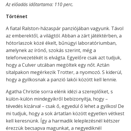
Az előadás időtartama: 110 perc.
Történet
A fiatal Ralston-házaspár panziójában vagyunk. Távol
az emberektől, a világtól. Abban a zárt játéktérben, a
hótorlaszok közé ékelt, bűnügyi laboratóriumban,
amelynek az írónő, szokás szerint, még a
telefonvezetékét is elvágta. Egyelőre csak azt tudjuk,
hogy a Culver utcában megöltek egy nőt. Aztán
sítalpakon megérkezik Trotter, a nyomozó. S kiderül,
hogy a gyilkosnak a panzió lakói között kell lennie.
Agatha Christie sorra elénk idézi a szereplőket, s
külön-külön mindegyikről bebizonyítja, hogy –
tévedés kizárva! – csak ő, egyedül ő lehet a gyilkos! De
mi tudjuk, hogy a sok ártatlan között egyetlen vétkest
kell keresnünk. Így a harmadik leleplezésnél kétszer
érezzük becsapva magunkat, a negyediknél