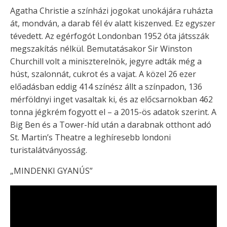
Agatha Christie a színházi jogokat unokájára ruházta
át, mondván, a darab fél év alatt kiszenved. Ez egyszer
tévedett. Az egérfogót Londonban 1952 óta játsszák
megszakítás nélkül. Bemutatásakor Sir Winston
Churchill volt a miniszterelnök, jegyre adták még a
húst, szalonnát, cukrot és a vajat. A közel 26 ezer
előadásban eddig 414 színész állt a színpadon, 136
mérföldnyi inget vasaltak ki, és az előcsarnokban 462
tonna jégkrém fogyott el – a 2015-ös adatok szerint. A
Big Ben és a Tower-híd után a darabnak otthont adó
St. Martin’s Theatre a leghíresebb londoni
turistalátványosság.
„MINDENKI GYANÚS”