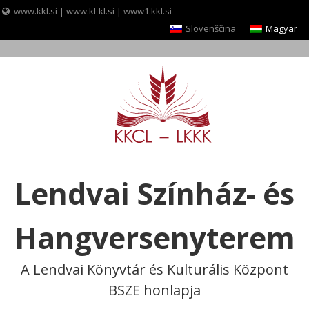
www.kkl.si
|
www.kl-kl.si
|
www1.kkl.si
Slovenščina
Magyar
Skip
to
content
Lendvai Színház- és
Hangversenyterem
A Lendvai Könyvtár és Kulturális Központ
BSZE honlapja