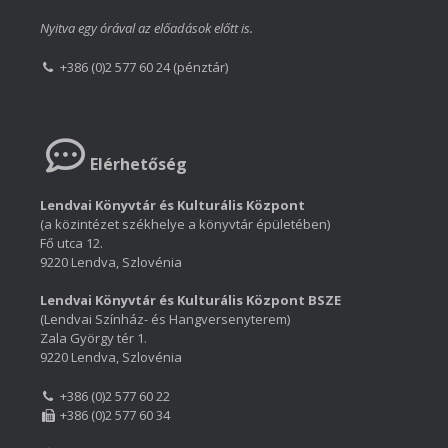
Nyitva egy órával az előadások előtt is.
+386 (0)2 577 60 24 (pénztár)
Elérhetőség
Lendvai Könyvtár és Kulturális Központ
(a közintézet székhelye a könyvtár épületében)
Fő utca 12.
9220 Lendva, Szlovénia
Lendvai Könyvtár és Kulturális Központ BSZE
(Lendvai Színház- és Hangversenyterem)
Zala György tér 1.
9220 Lendva, Szlovénia
+386 (0)2 577 60 22
+386 (0)2 577 60 34