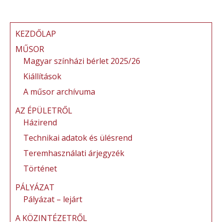
c
it
ai
te
z
e
te
l
re
a
b
r
st
m
KEZDŐLAP
o
e
MŰSOR
Magyar színházi bérlet 2025/26
o
g
Kiállítások
k
A műsor archívuma
AZ ÉPÜLETRŐL
Házirend
Technikai adatok és ülésrend
Teremhasználati árjegyzék
Történet
PÁLYÁZAT
Pályázat – lejárt
A KÖZINTÉZETRŐL