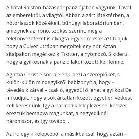
A fiatal Ralston-házaspár panziójában vagyunk. Távol
az emberektől, a világtól. Abban a zárt játéktérben, a
hótorlaszok közé ékelt, bűnügyi laboratóriumban,
amelynek az írónő, szokás szerint, még a
telefonvezetékét is elvágta. Egyelőre csak azt tudjuk,
hogy a Culver utcában megöltek egy nőt. Aztán
sítalpakon megérkezik Trotter, a nyomozó. S kiderül,
hogy a gyilkosnak a panzió lakói között kell lennie.
Agatha Christie sorra elénk idézi a szereplőket, s
külön-külön mindegyikről bebizonyítja, hogy –
tévedés kizárva! – csak ő, egyedül ő lehet a gyilkos! De
mi tudjuk, hogy a sok ártatlan között egyetlen vétkest
kell keresnünk. Így a harmadik leleplezésnél kétszer
érezzük becsapva magunkat, a negyediknél
háromszor, és így tovább…
Az író egyik kelepcéből a másikba csal, hogy aztán –