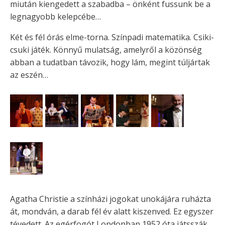
miután kiengedett a szabadba – önként fussunk be a
legnagyobb kelepcébe…
Két és fél órás elme-torna. Színpadi matematika. Csiki-
csuki játék. Könnyű mulatság, amelyről a közönség
abban a tudatban távozik, hogy lám, megint túljártak
az eszén…
Agatha Christie a színházi jogokat unokájára ruházta
át, mondván, a darab fél év alatt kiszenved. Ez egyszer
tévedett. Az egérfogót Londonban 1952 óta játsszák