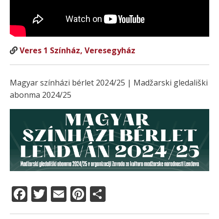
Veres 1 Színház, Veresegyház
Magyar színházi bérlet 2024/25 | Madžarski gledališki
abonma 2024/25
F
T
E
Pi
O
a
w
m
n
ss