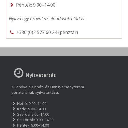
Péntek: 9.00–14.00
Nyitva egy órával az előadások előtt is.
+386 (0)2 577 60 24 (pénztár)
Nyitvatartás
A Lendvai Színház- és Hangversenyterem
pénztárának nyitvatartása:
Hétfő: 9.00–14.00
Kedd: 9.00–14.00
Szerda: 9.00–14.00
Csütörtök: 9.00–14.00
Péntek: 9.00–14.00