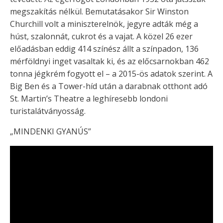
megszakítás nélkül. Bemutatásakor Sir Winston
Churchill volt a miniszterelnök, jegyre adták még a
húst, szalonnát, cukrot és a vajat. A közel 26 ezer
előadásban eddig 414 színész állt a színpadon, 136
mérföldnyi inget vasaltak ki, és az előcsarnokban 462
tonna jégkrém fogyott el – a 2015-ös adatok szerint. A
Big Ben és a Tower-híd után a darabnak otthont adó
St. Martin’s Theatre a leghíresebb londoni
turistalátványosság.
„MINDENKI GYANÚS”