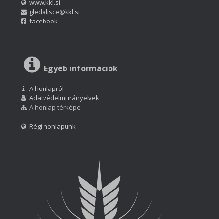
www.kkl.si
gledalisce@kkl.si
facebook
Egyéb információk
A honlapról
Adatvédelmi irányelvek
A honlap térképe
Régi honlapunk