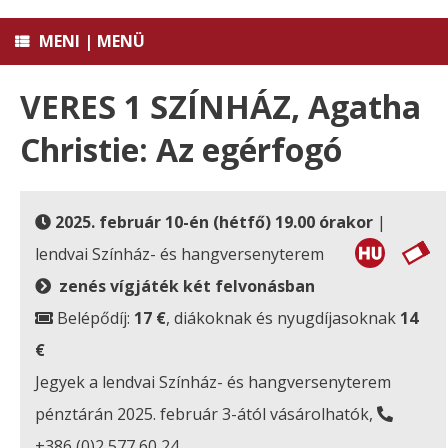
MENI | MENÜ
VERES 1 SZÍNHÁZ, Agatha
Christie: Az egérfogó
2025. február 10-én (hétfő) 19.00 órakor
|
lendvai Színház- és hangversenyterem
zenés vígjáték két felvonásban
Belépődíj:
17 €
, diákoknak és nyugdíjasoknak
14
€
Jegyek a lendvai Színház- és hangversenyterem
pénztárán 2025. február 3-ától vásárolhatók,
+386 (0)2 577 60 24.