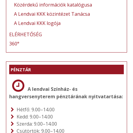
Közérdekű információk katalógusa
A Lendvai KKK közintézet Tanácsa
A Lendvai KKK logója
ELÉRHETŐSÉG
360°
PÉNZTÁR
A lendvai Színház- és
hangversenyterem pénztárának nyitvatartása:
Hétfő: 9.00–14.00
Kedd: 9.00–14.00
Szerda: 9.00–14.00
Csütörtök: 9.00–14.00