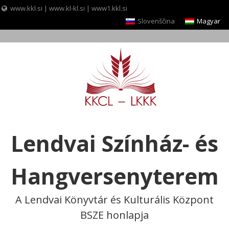
www.kkl.si
|
www.kl-kl.si
|
www1.kkl.si
Slovenščina
Magyar
Skip
to
content
Lendvai Színház- és
Hangversenyterem
A Lendvai Könyvtár és Kulturális Központ
BSZE honlapja