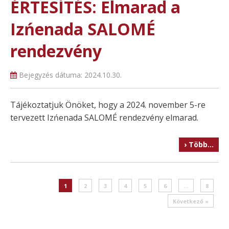
ÉRTESÍTÉS: Elmarad a
Izńenada SALOMÉ
rendezvény
Bejegyzés dátuma:
2024.10.30.
Tájékoztatjuk Önöket, hogy a 2024. november 5-re
tervezett Izńenada SALOMÉ rendezvény elmarad.
› Több…
Post navigation
1
2
3
4
5
6
…
8
Következő »