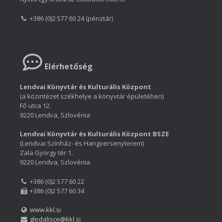
+386 (0)2 577 60 24 (pénztár)
Elérhetőség
Lendvai Könyvtár és Kulturális Központ
(a közintézet székhelye a könyvtár épületében)
Fő utca 12.
9220 Lendva, Szlovénia
Lendvai Könyvtár és Kulturális Központ BSZE
(Lendvai Színház- és Hangversenyterem)
Zala György tér 1.
9220 Lendva, Szlovénia
+386 (0)2 577 60 22
+386 (0)2 577 60 34
www.kkl.si
gledalisce@kkl.si