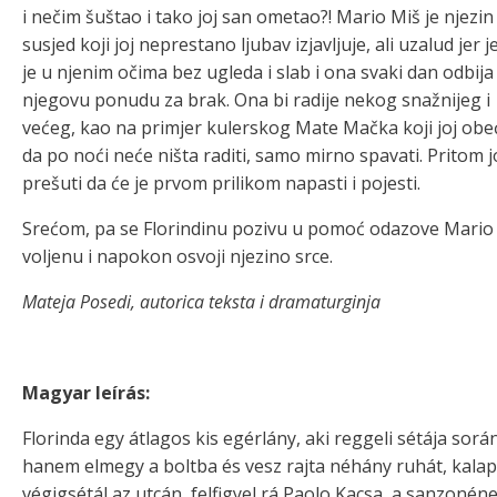
i nečim šuštao i tako joj san ometao?! Mario Miš je njezin
susjed koji joj neprestano ljubav izjavljuje, ali uzalud jer j
je u njenim očima bez ugleda i slab i ona svaki dan odbija
njegovu ponudu za brak. Ona bi radije nekog snažnijeg i
većeg, kao na primjer kulerskog Mate Mačka koji joj obe
da po noći neće ništa raditi, samo mirno spavati. Pritom j
prešuti da će je prvom prilikom napasti i pojesti.
Srećom, pa se Florindinu pozivu u pomoć odazove Mario
voljenu i napokon osvoji njezino srce.
Mateja Posedi, autorica teksta i dramaturginja
Magyar leírás:
Florinda egy átlagos kis egérlány, aki reggeli sétája so
hanem elmegy a boltba és vesz rajta néhány ruhát, kalap
végigsétál az utcán, felfigyel rá Paolo Kacsa, a sanzonén