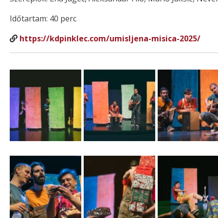
Időtartam: 40 perc
https://kdpinklec.com/umisljena-misica-2025/