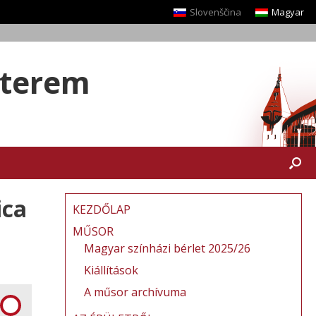
Slovenščina
Magyar
yterem
ica
KEZDŐLAP
MŰSOR
Magyar színházi bérlet 2025/26
Kiállítások
A műsor archívuma