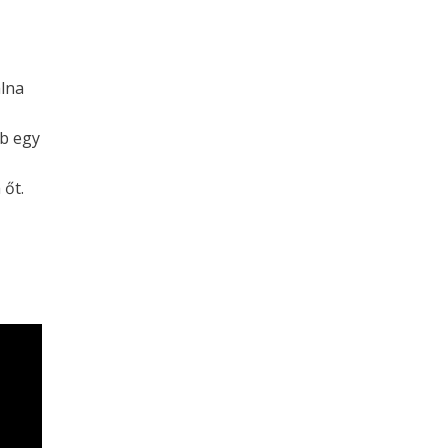
álna
bb egy
 őt.