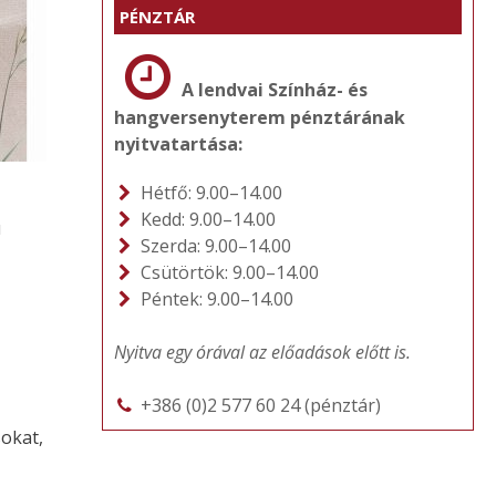
PÉNZTÁR
A lendvai Színház- és
hangversenyterem pénztárának
nyitvatartása:
Hétfő: 9.00–14.00
Kedd: 9.00–14.00
u
Szerda: 9.00–14.00
Csütörtök: 9.00–14.00
Péntek: 9.00–14.00
Nyitva egy órával az előadások előtt is.
+386 (0)2 577 60 24 (pénztár)
sokat,