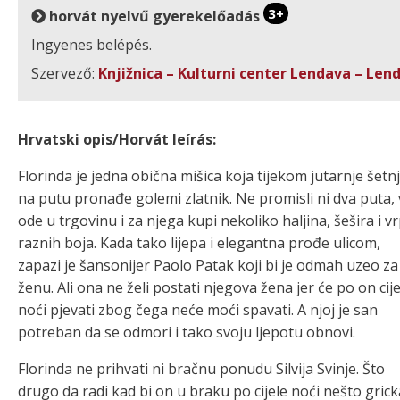
3+
horvát nyelvű gyerekelőadás
Ingyenes belépés.
Szervező:
Knjižnica – Kulturni center Lendava – Len
Hrvatski opis/Horvát leírás:
Florinda je jedna obična mišica koja tijekom jutarnje šetn
na putu pronađe golemi zlatnik. Ne promisli ni dva puta,
ode u trgovinu i za njega kupi nekoliko haljina, šešira i vr
raznih boja. Kada tako lijepa i elegantna prođe ulicom,
zapazi je šansonijer Paolo Patak koji bi je odmah uzeo za
ženu. Ali ona ne želi postati njegova žena jer će po on cije
noći pjevati zbog čega neće moći spavati. A njoj je san
potreban da se odmori i tako svoju ljepotu obnovi.
Florinda ne prihvati ni bračnu ponudu Silvija Svinje. Što
drugo da radi kad bi on u braku po cijele noći nešto gric