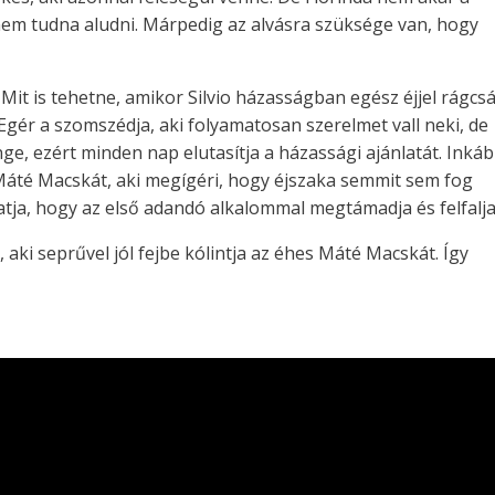
 nem tudna aludni. Márpedig az alvásra szüksége van, hogy
 Mit is tehetne, amikor Silvio házasságban egész éjjel rágcs
gér a szomszédja, aki folyamatosan szerelmet vall neki, de
ge, ezért minden nap elutasítja a házassági ajánlatát. Inká
áté Macskát, aki megígéri, hogy éjszaka semmit sem fog
atja, hogy az első adandó alkalommal megtámadja és felfalja
aki seprűvel jól fejbe kólintja az éhes Máté Macskát. Így