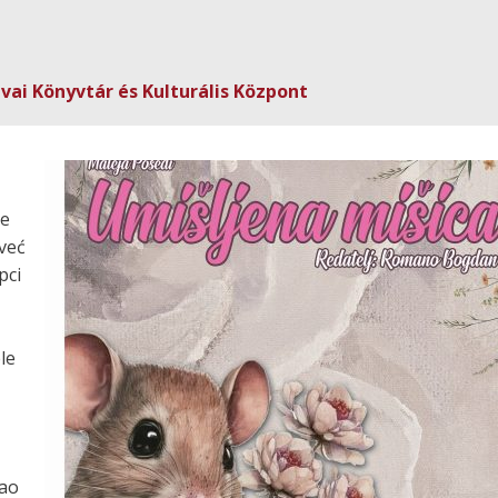
dvai Könyvtár és Kulturális Központ
je
 već
pci
le
kao