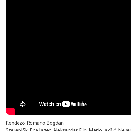
Rendező: Romano Bogdan
Szereplők: Ena Jagec, Aleksandar Filo, Mario Jakšić, Nev