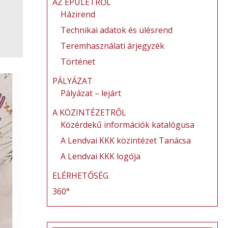
AZ ÉPÜLETRŐL
Házirend
Technikai adatok és ülésrend
Teremhasználati árjegyzék
Történet
PÁLYÁZAT
Pályázat – lejárt
A KÖZINTÉZETRŐL
Közérdekű információk katalógusa
A Lendvai KKK közintézet Tanácsa
A Lendvai KKK logója
ELÉRHETŐSÉG
360°