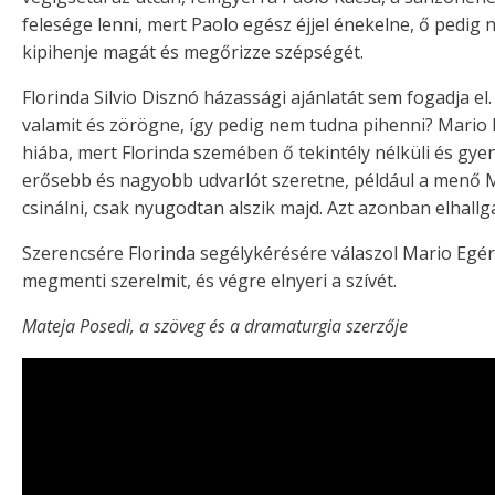
felesége lenni, mert Paolo egész éjjel énekelne, ő pedig
kipihenje magát és megőrizze szépségét.
Florinda Silvio Disznó házassági ajánlatát sem fogadja el.
valamit és zörögne, így pedig nem tudna pihenni? Mario E
hiába, mert Florinda szemében ő tekintély nélküli és gyen
erősebb és nagyobb udvarlót szeretne, például a menő M
csinálni, csak nyugodtan alszik majd. Azt azonban elhallg
Szerencsére Florinda segélykérésére válaszol Mario Egér, 
megmenti szerelmit, és végre elnyeri a szívét.
Mateja Posedi, a szöveg és a dramaturgia szerzője