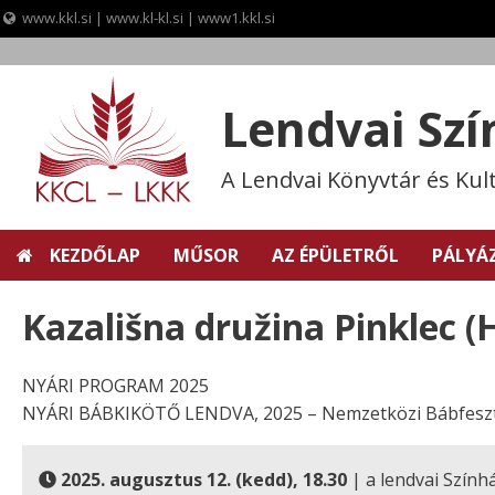
www.kkl.si
|
www.kl-kl.si
|
www1.kkl.si
Skip
to
content
Lendvai Sz
A Lendvai Könyvtár és Kul
KEZDŐLAP
MŰSOR
AZ ÉPÜLETRŐL
PÁLYÁ
Kazališna družina Pinklec (
NYÁRI PROGRAM 2025
NYÁRI BÁBKIKÖTŐ LENDVA, 2025 – Nemzetközi Bábfeszt
2025. augusztus 12. (kedd), 18.30
| a lendvai Szín