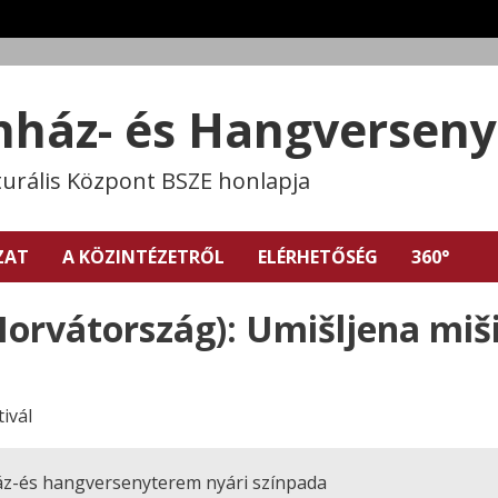
ínház- és Hangversen
turális Központ BSZE honlapja
ZAT
A KÖZINTÉZETRŐL
ELÉRHETŐSÉG
360°
Horvátország): Umišljena miš
ivál
ház-és hangversenyterem nyári színpada