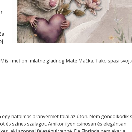
er
ća
oj
 Miš i metlom mlatne gladnog Mate Mačka. Tako spasi svoj
rán egy hatalmas aranyérmet talál az úton. Nem gondolkodik 
ot és színes szalagot. Amikor ilyen csinosan és elegánsan
ekes, aki azonnal feleségül venné. De Florinda nem akar a