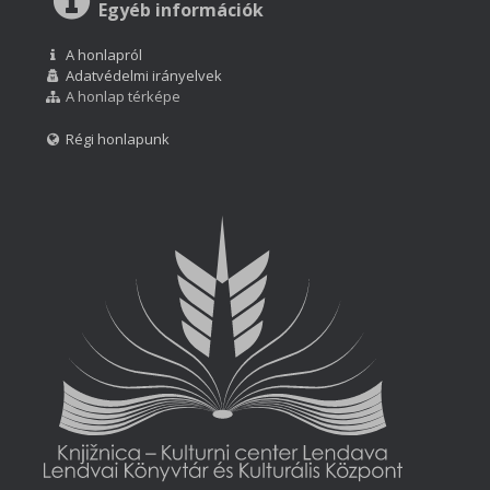
Egyéb információk
A honlapról
Adatvédelmi irányelvek
A honlap térképe
Régi honlapunk