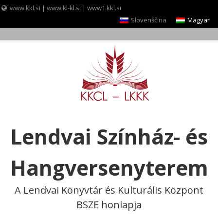
www.kkl.si
|
www.kl-kl.si
|
www1.kkl.si
Slovenščina
Magyar
Skip
to
content
Lendvai Színház- és
Hangversenyterem
A Lendvai Könyvtár és Kulturális Központ
BSZE honlapja