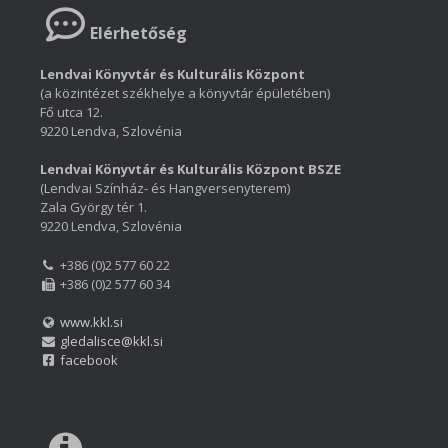
Elérhetőség
Lendvai Könyvtár és Kulturális Központ
(a közintézet székhelye a könyvtár épületében)
Fő utca 12.
9220 Lendva, Szlovénia
Lendvai Könyvtár és Kulturális Központ BSZE
(Lendvai Színház- és Hangversenyterem)
Zala György tér 1.
9220 Lendva, Szlovénia
+386 (0)2 577 60 22
+386 (0)2 577 60 34
www.kkl.si
gledalisce@kkl.si
facebook