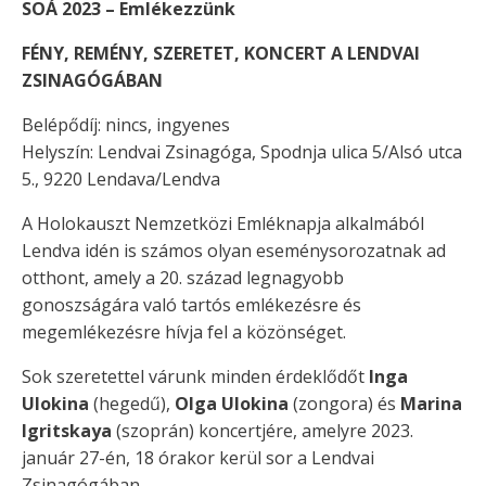
SOÁ 2023 – Emlékezzünk
FÉNY, REMÉNY, SZERETET, KONCERT A LENDVAI
ZSINAGÓGÁBAN
Belépődíj: nincs, ingyenes
Helyszín: Lendvai Zsinagóga, Spodnja ulica 5/Alsó utca
5., 9220 Lendava/Lendva
A Holokauszt Nemzetközi Emléknapja alkalmából
Lendva idén is számos olyan eseménysorozatnak ad
otthont, amely a 20. század legnagyobb
gonoszságára való tartós emlékezésre és
megemlékezésre hívja fel a közönséget.
Sok szeretettel várunk minden érdeklődőt
Inga
Ulokina
(hegedű),
Olga Ulokina
(zongora) és
Marina
Igritskaya
(szoprán) koncertjére, amelyre 2023.
január 27-én, 18 órakor kerül sor a Lendvai
Zsinagógában.