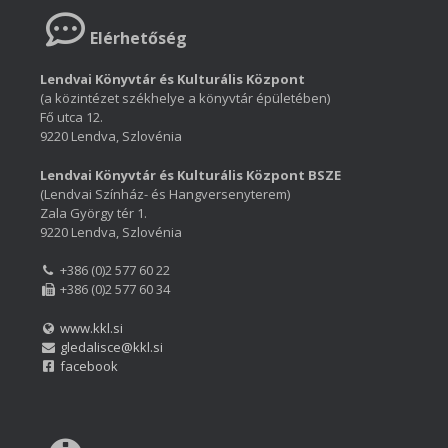
Elérhetőség
Lendvai Könyvtár és Kulturális Központ
(a közintézet székhelye a könyvtár épületében)
Fő utca 12.
9220 Lendva, Szlovénia
Lendvai Könyvtár és Kulturális Központ BSZE
(Lendvai Színház- és Hangversenyterem)
Zala György tér 1.
9220 Lendva, Szlovénia
+386 (0)2 577 60 22
+386 (0)2 577 60 34
www.kkl.si
gledalisce@kkl.si
facebook