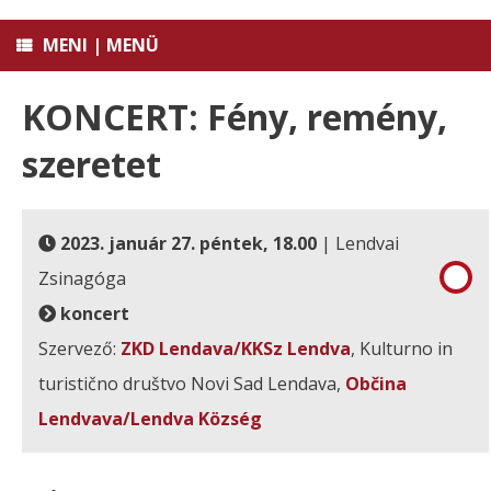
MENI | MENÜ
KONCERT: Fény, remény,
szeretet
2023. január 27. péntek, 18.00
| Lendvai
Zsinagóga
koncert
Szervező:
ZKD Lendava/KKSz Lendva
, Kulturno in
turistično društvo Novi Sad Lendava,
Občina
Lendvava/Lendva Község