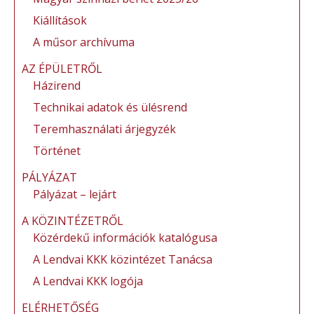
o
g
Kiállítások
k
A műsor archívuma
AZ ÉPÜLETRŐL
Házirend
Technikai adatok és ülésrend
Teremhasználati árjegyzék
Történet
PÁLYÁZAT
Pályázat – lejárt
A KÖZINTÉZETRŐL
Közérdekű információk katalógusa
A Lendvai KKK közintézet Tanácsa
A Lendvai KKK logója
ELÉRHETŐSÉG