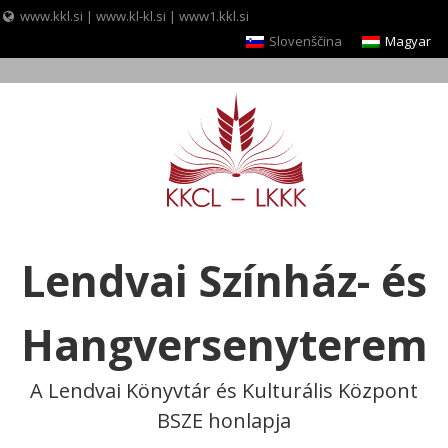
www.kkl.si
|
www.kl-kl.si
|
www1.kkl.si
Slovenščina
Magyar
Skip
to
content
Lendvai Színház- és
Hangversenyterem
A Lendvai Könyvtár és Kulturális Központ
BSZE honlapja