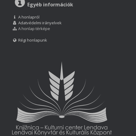
Egyéb információk
A honlapról
Adatvédelmi irányelvek
A honlap térképe
Régi honlapunk