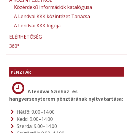
A KÖZINTÉZETRŐL
Közérdekű információk katalógusa
A Lendvai KKK közintézet Tanácsa
A Lendvai KKK logója
ELÉRHETŐSÉG
360°
PÉNZTÁR
A lendvai Színház- és
hangversenyterem pénztárának nyitvatartása:
Hétfő: 9.00–14.00
Kedd: 9.00–14.00
Szerda: 9.00–14.00