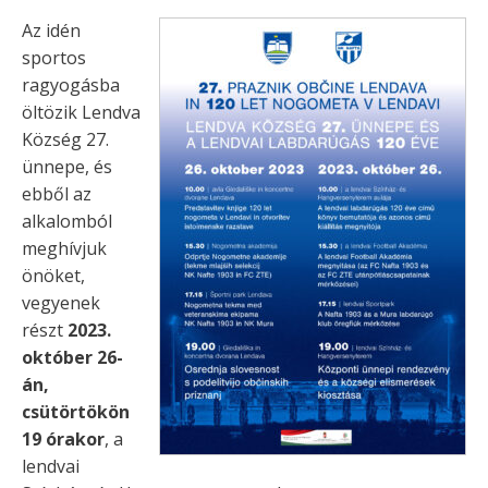
Az idén
sportos
ragyogásba
öltözik Lendva
Község 27.
ünnepe, és
ebből az
alkalomból
meghívjuk
önöket,
vegyenek
részt
2023.
október 26-
án,
csütörtökön
19 órakor
, a
lendvai