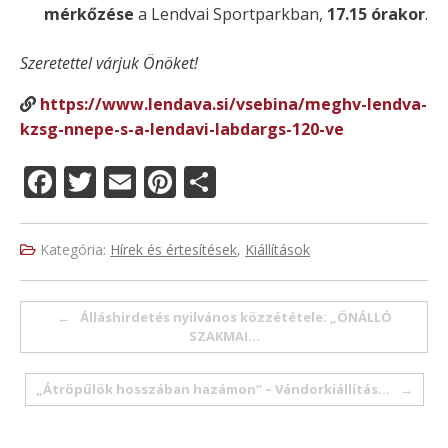
mérkőzése
a Lendvai Sportparkban,
17.15 órakor
.
Szeretettel várjuk Önöket!
https://www.lendava.si/vsebina/meghv-lendva-
kzsg-nnepe-s-a-lendavi-labdargs-120-ve
F
T
E
Pi
O
a
w
m
n
ss
c
it
ai
te
z
Kategória:
Hírek és értesítések
,
Kiállítások
e
te
l
re
a
b
r
st
m
Post navigation
←
Álláshirdetés nyilvános közzététele: „ÖNÁLLÓ
o
e
SZAKMAI…
o
g
„Átröpűlök hosszában hazámon” – Vándorkiállítás…
→
k