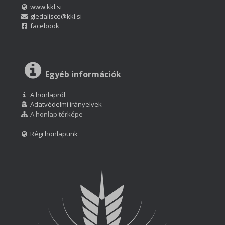
www.kkl.si
gledalisce@kkl.si
facebook
Egyéb információk
A honlapról
Adatvédelmi irányelvek
A honlap térképe
Régi honlapunk