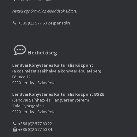
Nyitva egy órával az előadások előtt is.
+386 (0)2 577 60 24 (pénztár)
Elérhetőség
Lendvai Könyvtár és Kulturális Központ
(a közintézet székhelye a könyvtár épületében)
Fő utca 12.
9220 Lendva, Szlovénia
Lendvai Könyvtár és Kulturális Központ BSZE
(Lendvai Színház- és Hangversenyterem)
Zala György tér 1.
9220 Lendva, Szlovénia
+386 (0)2 577 60 22
+386 (0)2 577 60 34