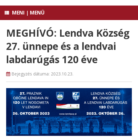
MENI | MENÜ
MEGHÍVÓ: Lendva Község
27. ünnepe és a lendvai
labdarúgás 120 éve
Bejegyzés dátuma:
2023.10.23.