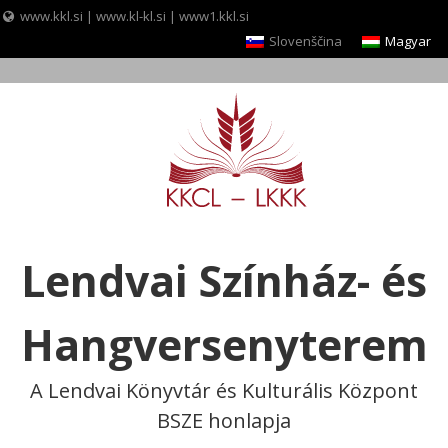
www.kkl.si
|
www.kl-kl.si
|
www1.kkl.si
Slovenščina
Magyar
Skip
to
content
Lendvai Színház- és
Hangversenyterem
A Lendvai Könyvtár és Kulturális Központ
BSZE honlapja