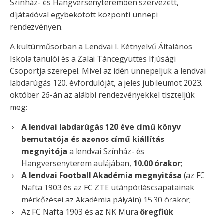
Színház- és Hangversenyteremben szervezett,
díjátadóval egybekötött központi ünnepi
rendezvényen.
A kultúrműsorban a Lendvai I. Kétnyelvű Általános
Iskola tanulói és a Zalai Táncegyüttes Ifjúsági
Csoportja szerepel. Mivel az idén ünnepeljük a lendvai
labdarúgás 120. évfordulóját, a jeles jubileumot 2023.
október 26-án az alábbi rendezvényekkel tiszteljük
meg:
A lendvai labdarúgás 120 éve című könyv
bemutatója és azonos című kiállítás
megnyitója
a lendvai Színház- és
Hangversenyterem aulájában,
10.00 órakor
;
A lendvai Football Akadémia megnyitása
(az FC
Nafta 1903 és az FC ZTE utánpótláscsapatainak
mérkőzései az Akadémia pályáin) 15.30 órakor;
Az FC Nafta 1903 és az NK Mura
öregfiúk