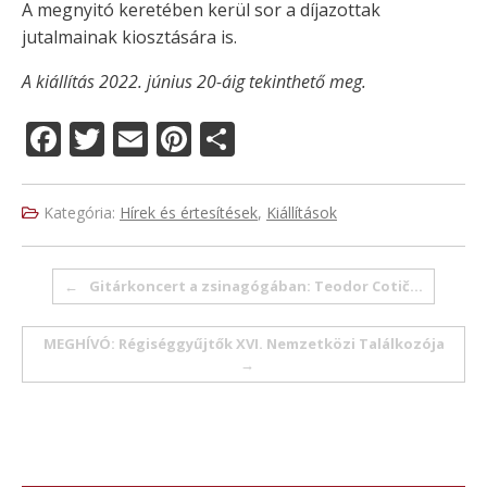
A megnyitó keretében kerül sor a díjazottak
jutalmainak kiosztására is.
A kiállítás 2022. június 20-áig tekinthető meg.
F
T
E
Pi
O
a
w
m
n
ss
c
it
ai
te
z
Kategória:
Hírek és értesítések
,
Kiállítások
e
te
l
re
a
b
r
st
m
Post navigation
←
Gitárkoncert a zsinagógában: Teodor Cotič…
o
e
o
g
MEGHÍVÓ: Régiséggyűjtők XVI. Nemzetközi Találkozója
→
k