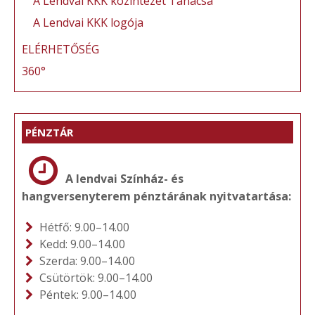
A Lendvai KKK közintézet Tanácsa
A Lendvai KKK logója
ELÉRHETŐSÉG
360°
PÉNZTÁR
A lendvai Színház- és
hangversenyterem pénztárának nyitvatartása:
Hétfő: 9.00–14.00
Kedd: 9.00–14.00
Szerda: 9.00–14.00
Csütörtök: 9.00–14.00
Péntek: 9.00–14.00