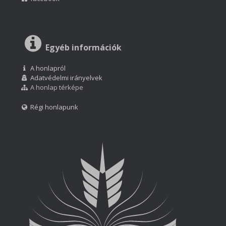
Egyéb információk
A honlapról
Adatvédelmi irányelvek
A honlap térképe
Régi honlapunk