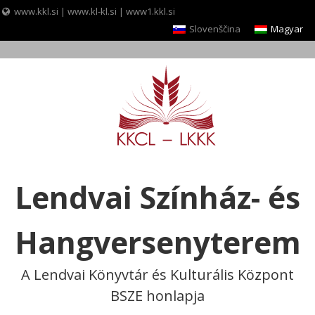
www.kkl.si
|
www.kl-kl.si
|
www1.kkl.si
Slovenščina
Magyar
Skip
to
content
Lendvai Színház- és
Hangversenyterem
A Lendvai Könyvtár és Kulturális Központ
BSZE honlapja