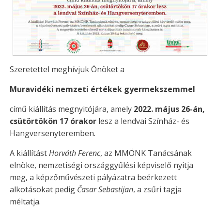
Szeretettel meghívjuk Önöket a
Muravidéki nemzeti értékek gyermekszemmel
című kiállítás megnyitójára, amely
2022. május 26-án,
csütörtökön 17 órakor
lesz a lendvai Színház- és
Hangversenyteremben.
A kiállítást
Horváth Ferenc
, az MMÖNK Tanácsának
elnöke, nemzetiségi országgyűlési képviselő nyitja
meg, a képzőművészeti pályázatra beérkezett
alkotásokat pedig
Časar Sebastijan
, a zsűri tagja
méltatja.