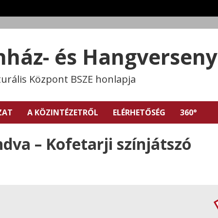
ínház- és Hangversen
turális Központ BSZE honlapja
ZAT
A KÖZINTÉZETRŐL
ELÉRHETŐSÉG
360°
va – Kofetarji színjátszó