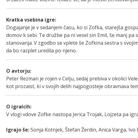
Kratka vsebina igre:
Dogajanje je v sedanjem času, ko si Zofka, starejša gospa,
domov k sebi. Te družbe pa ni vesel sin Emil, še manj pa 
stanovanja. V zgodbo se vplete še Zofkina sestra s svoji
da bo razplet uredila po njeno.
O avtorju:
Peter Rezman je rojen v Celju, sedaj prebiva v okolici Ve
kot prozaist, ki v svojih delih najpogosteje obravnava t
O igralcih:
V vlogi vdove Zofke nastopa Jerica Trojak, Lojzeta pa igr
Igrajo še:
Sonja Kotnjek, Štefan Žerdin, Anica Varga, Ivo 