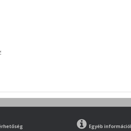
č
érhetőség
Egyéb információ