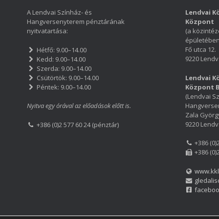
o
g
A Lendvai Színház- és
Lendvai Kö
k
Hangversenyterem pénztárának
Központ
nyitvatartása:
(a közintéz
épületében
Fő utca 12.
Hétfő: 9.00–14.00
9220 Lendv
Kedd: 9.00–14.00
Szerda: 9.00–14.00
Csütörtök: 9.00–14.00
Lendvai Kö
Péntek: 9.00–14.00
Központ 
(Lendvai Sz
Hangverse
Nyitva egy órával az előadások előtt is.
Zala György
9220 Lendv
+386 (0)2 577 60 24 (pénztár)
+386 (0)
+386 (0)
www.kkl
gledalis
facebo