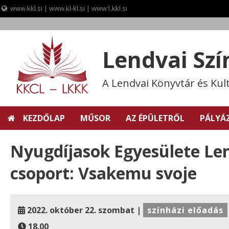
www.kkl.si
|
www.kl-kl.si
|
www1.kkl.si
Skip
to
content
Lendvai Sz
A Lendvai Könyvtár és Kul
KEZDŐLAP
MŰSOR
AZ ÉPÜLETRŐL
PÁLYÁ
Nyugdíjasok Egyesülete Lend
csoport: Vsakemu svoje
2022. október 22. szombat |
színházi előadás
18.00