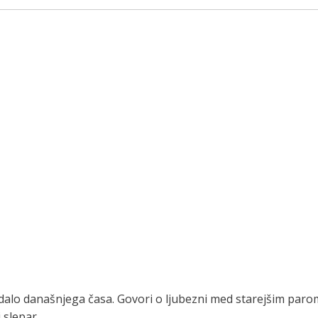
dalo današnjega časa. Govori o ljubezni med starejšim parom
 slepar.