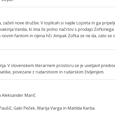
 zaželi nove družbe. V toplicah si najde Lojzeta in ga pripelj
svakinja Vanda, ki ima že polno načrtov s prodajo Zofkinega
m novim fantom in njena hči. Ampak Zofka se ne da, zato se o
lenja. V slovenskem literarnem prostoru se je uveljavil predv
ematike, povezane z rudarstvom in rudarskim življenjem.
a Aleksander Marič.
Paušič, Gabi Peček, Marija Varga in Matilda Karba.