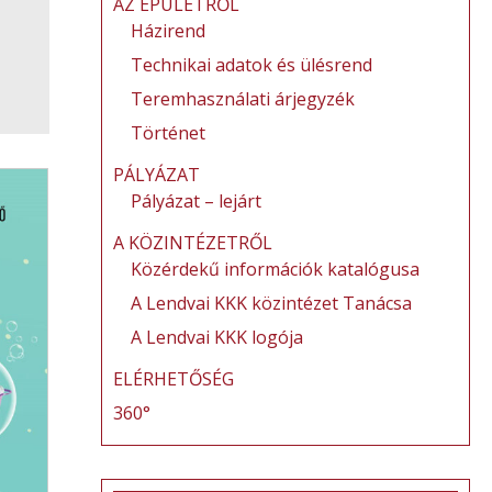
AZ ÉPÜLETRŐL
Házirend
Technikai adatok és ülésrend
Teremhasználati árjegyzék
Történet
PÁLYÁZAT
Pályázat – lejárt
A KÖZINTÉZETRŐL
Közérdekű információk katalógusa
A Lendvai KKK közintézet Tanácsa
A Lendvai KKK logója
ELÉRHETŐSÉG
360°