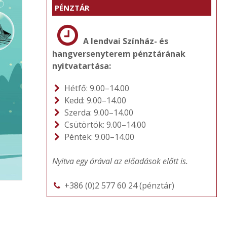
PÉNZTÁR
A lendvai Színház- és
hangversenyterem pénztárának
nyitvatartása:
Hétfő: 9.00–14.00
Kedd: 9.00–14.00
Szerda: 9.00–14.00
Csütörtök: 9.00–14.00
Péntek: 9.00–14.00
Nyitva egy órával az előadások előtt is.
+386 (0)2 577 60 24 (pénztár)