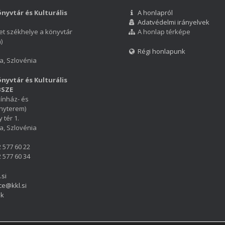
nyvtár és Kulturális
A honlapról
Adatvédelmi irányelvek
et székhelye a könyvtár
A honlap térképe
)
Régi honlapunk
a, Szlovénia
nyvtár és Kulturális
BSZE
ínház- és
nyterem)
 tér 1.
a, Szlovénia
2 577 60 22
2 577 60 34
.si
ce@kkl.si
ok