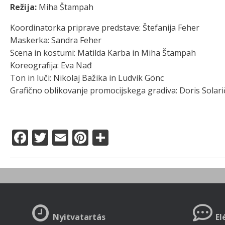
Režija:
Miha Štampah
Koordinatorka priprave predstave: Štefanija Feher
Maskerka: Sandra Feher
Scena in kostumi: Matilda Karba in Miha Štampah
Koreografija: Eva Nađ
Ton in luči: Nikolaj Bažika in Ludvik Gönc
Grafično oblikovanje promocijskega gradiva: Doris Solari
F
T
E
Pi
O
a
w
m
n
ss
c
it
ai
te
z
e
te
l
re
a
b
r
st
m
o
e
Nyitvatartás
El