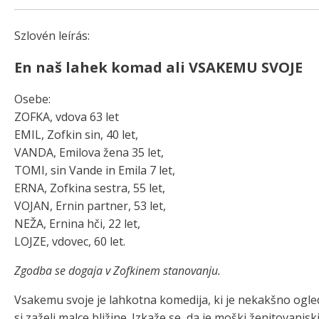
Szlovén leírás:
En naš lahek komad
ali
VSAKEMU SVOJE
Osebe:
ZOFKA, vdova 63 let
EMIL, Zofkin sin, 40 let,
VANDA, Emilova žena 35 let,
TOMI, sin Vande in Emila 7 let,
ERNA, Zofkina sestra, 55 let,
VOJAN, Ernin partner, 53 let,
NEŽA, Ernina hči, 22 let,
LOJZE, vdovec, 60 let.
Zgodba se dogaja v Zofkinem stanovanju.
Vsakemu svoje je lahkotna komedija, ki je nekakšno ogle
si zaželi malce bližine. Izkaže se, da je moški ženitovanjski