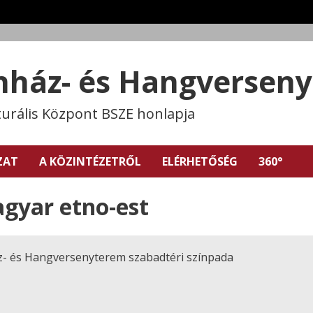
ínház- és Hangversen
turális Központ BSZE honlapja
ZAT
A KÖZINTÉZETRŐL
ELÉRHETŐSÉG
360°
agyar etno-est
z- és Hangversenyterem szabadtéri színpada