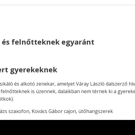
 és felnőtteknek egyaránt
cert gyerekeknek
káló és alkotó zenekar, amelyet Váray László dalszerző hív
 felnőtteknek is üzennek, dalaikban nem térnek ki a gyere
tkok).
Balázs szaxofon, Kovács Gábor cajon, ütőhangszerek