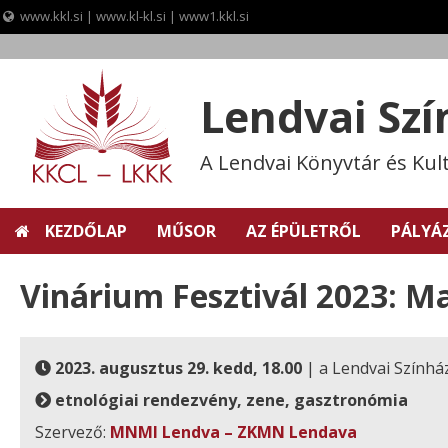
www.kkl.si
|
www.kl-kl.si
|
www1.kkl.si
Skip
to
content
Lendvai Sz
A Lendvai Könyvtár és Kul
KEZDŐLAP
MŰSOR
AZ ÉPÜLETRŐL
PÁLYÁ
Vinárium Fesztivál 2023: M
2023. augusztus 29. kedd, 18.00
| a Lendvai Színhá
etnológiai rendezvény, zene, gasztronómia
Szervező:
MNMI Lendva – ZKMN Lendava