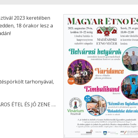
ztivál 2023 keretében
kedden, 18 órakor lesz a
adán!
téspörkölt tarhonyával,
OS ÉTEL ÉS JÓ ZENE ….