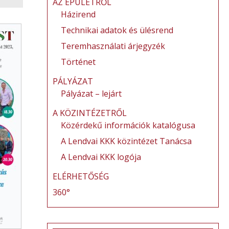
AZ ÉPÜLETRŐL
Házirend
Technikai adatok és ülésrend
Teremhasználati árjegyzék
Történet
PÁLYÁZAT
Pályázat – lejárt
A KÖZINTÉZETRŐL
Közérdekű információk katalógusa
A Lendvai KKK közintézet Tanácsa
A Lendvai KKK logója
ELÉRHETŐSÉG
360°