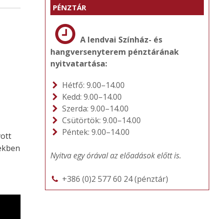
PÉNZTÁR
A lendvai Színház- és
hangversenyterem pénztárának
nyitvatartása:
Hétfő: 9.00–14.00
Kedd: 9.00–14.00
Szerda: 9.00–14.00
Csütörtök: 9.00–14.00
Péntek: 9.00–14.00
ott
kekben
Nyitva egy órával az előadások előtt is.
+386 (0)2 577 60 24 (pénztár)