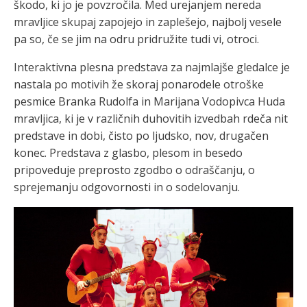
škodo, ki jo je povzročila. Med urejanjem nereda
mravljice skupaj zapojejo in zaplešejo, najbolj vesele
pa so, če se jim na odru pridružite tudi vi, otroci.
Interaktivna plesna predstava za najmlajše gledalce je
nastala po motivih že skoraj ponarodele otroške
pesmice Branka Rudolfa in Marijana Vodopivca Huda
mravljica, ki je v različnih duhovitih izvedbah rdeča nit
predstave in dobi, čisto po ljudsko, nov, drugačen
konec. Predstava z glasbo, plesom in besedo
pripoveduje preprosto zgodbo o odraščanju, o
sprejemanju odgovornosti in o sodelovanju.