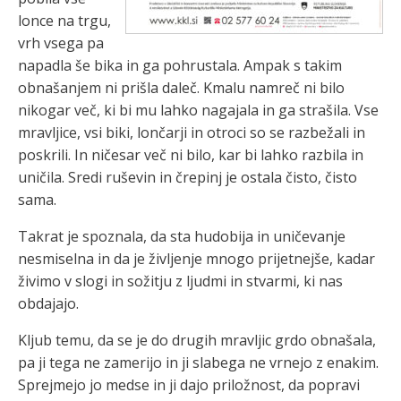
lonce na trgu,
vrh vsega pa
napadla še bika in ga pohrustala. Ampak s takim
obnašanjem ni prišla daleč. Kmalu namreč ni bilo
nikogar več, ki bi mu lahko nagajala in ga strašila. Vse
mravljice, vsi biki, lončarji in otroci so se razbežali in
poskrili. In ničesar več ni bilo, kar bi lahko razbila in
uničila. Sredi ruševin in črepinj je ostala čisto, čisto
sama.
Takrat je spoznala, da sta hudobija in uničevanje
nesmiselna in da je življenje mnogo prijetnejše, kadar
živimo v slogi in sožitju z ljudmi in stvarmi, ki nas
obdajajo.
Kljub temu, da se je do drugih mravljic grdo obnašala,
pa ji tega ne zamerijo in ji slabega ne vrnejo z enakim.
Sprejmejo jo medse in ji dajo priložnost, da popravi