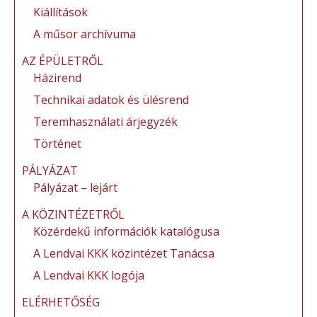
o
g
Kiállítások
k
A műsor archívuma
AZ ÉPÜLETRŐL
Házirend
Technikai adatok és ülésrend
Teremhasználati árjegyzék
Történet
PÁLYÁZAT
Pályázat – lejárt
A KÖZINTÉZETRŐL
Közérdekű információk katalógusa
A Lendvai KKK közintézet Tanácsa
A Lendvai KKK logója
ELÉRHETŐSÉG