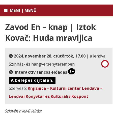
MENI | MENÜ
Zavod En – knap | Iztok
Kovač: Huda mravljica
2024. november 28. csütörtök, 17.00
| a lendvai
Színház- és hangversenyteremben
3+
interaktív táncos előadás
A belépés díjtalan.
Szervező:
Knjižnica – Kulturni center Lendava –
Lendvai Könyvtár és Kulturális Központ
Szlovén nyelvű leírás: