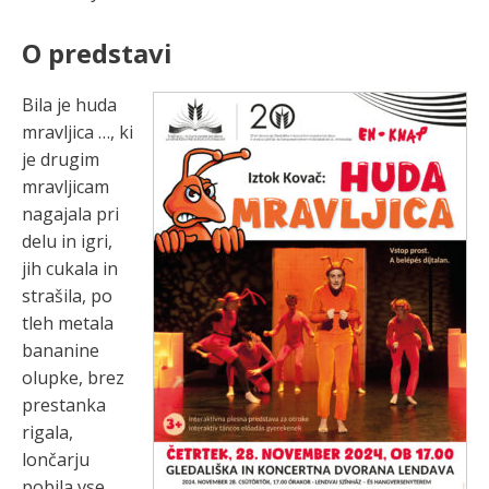
O predstavi
Bila je huda
mravljica …, ki
je drugim
mravljicam
nagajala pri
delu in igri,
jih cukala in
strašila, po
tleh metala
bananine
olupke, brez
prestanka
rigala,
lončarju
pobila vse