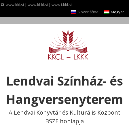
www.kkl.si
|
www.kl-kl.si
|
www1.kkl.si
Slovenščina
Magyar
Skip
to
content
Lendvai Színház- és
Hangversenyterem
A Lendvai Könyvtár és Kulturális Központ
BSZE honlapja