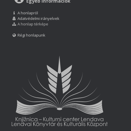
Egyéb információk
A honlapról
Adatvédelmi irányelvek
A honlap térképe
Régi honlapunk