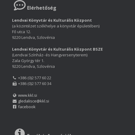
Elérhetőség
Lendvai Könyvtár és Kulturális Központ
(a közintézet székhelye a könyvtár épületében)
Fő utca 12.
9220 Lendva, Szlovénia
Lendvai Könyvtár és Kulturális Központ BSZE
(Lendvai Színház- és Hangversenyterem)
Zala György tér 1.
9220 Lendva, Szlovénia
+386 (0)2 577 60 22
+386 (0)2 577 60 34
www.kkl.si
gledalisce@kkl.si
facebook