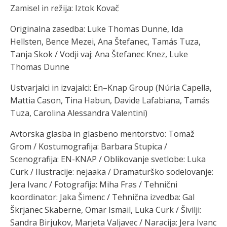
Zamisel in režija: Iztok Kovač
Originalna zasedba: Luke Thomas Dunne, Ida
Hellsten, Bence Mezei, Ana Štefanec, Tamás Tuza,
Tanja Skok / Vodji vaj: Ana Štefanec Knez, Luke
Thomas Dunne
Ustvarjalci in izvajalci: En–Knap Group (Núria Capella,
Mattia Cason, Tina Habun, Davide Lafabiana, Tamás
Tuza, Carolina Alessandra Valentini)
Avtorska glasba in glasbeno mentorstvo: Tomaž
Grom / Kostumografija: Barbara Stupica /
Scenografija: EN-KNAP / Oblikovanje svetlobe: Luka
Curk / Ilustracije: nejaaka / Dramaturško sodelovanje:
Jera Ivanc / Fotografija: Miha Fras / Tehnični
koordinator: Jaka Šimenc / Tehnična izvedba: Gal
Škrjanec Skaberne, Omar Ismail, Luka Curk / Šivilji:
Sandra Birjukov, Marjeta Valjavec / Naracija: Jera Ivanc