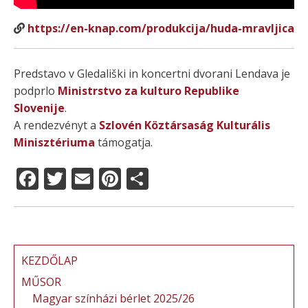
https://en-knap.com/produkcija/huda-mravljica
Predstavo v Gledališki in koncertni dvorani Lendava je
podprlo
Ministrstvo za kulturo Republike
Slovenije
.
A rendezvényt a
Szlovén Köztársaság Kulturális
Minisztériuma
támogatja.
F
T
E
Pi
O
a
w
m
n
ss
c
it
ai
te
z
e
te
l
re
a
b
r
st
m
KEZDŐLAP
o
e
MŰSOR
Magyar színházi bérlet 2025/26