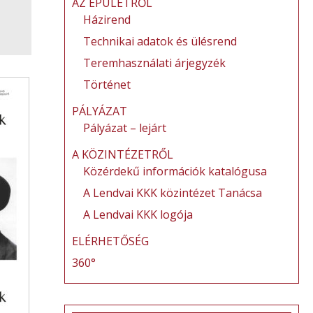
AZ ÉPÜLETRŐL
Házirend
Technikai adatok és ülésrend
Teremhasználati árjegyzék
Történet
PÁLYÁZAT
Pályázat – lejárt
A KÖZINTÉZETRŐL
Közérdekű információk katalógusa
A Lendvai KKK közintézet Tanácsa
A Lendvai KKK logója
ELÉRHETŐSÉG
360°