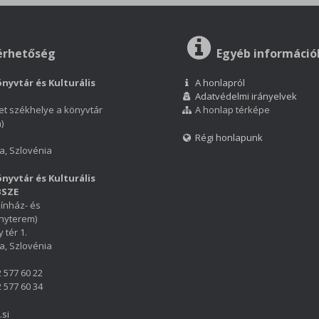
érhetőség
Egyéb információ
nyvtár és Kulturális
A honlapról
Adatvédelmi irányelvek
et székhelye a könyvtár
A honlap térképe
)
Régi honlapunk
a, Szlovénia
nyvtár és Kulturális
BSZE
ínház- és
nyterem)
 tér 1.
a, Szlovénia
2 577 60 22
2 577 60 34
.si