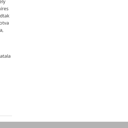
ely
híres
adtak
kotva
a,
atala