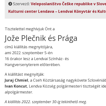
Szervező:
Veleposlaništvo Češke republike v Slove
Kulturni center Lendava – Lendvai Könyvtár és Kult
Tisztelettel meghívjuk Önt a
Jože Plečnik és Prága
című kiállítás megnyitójára,
ami 2022. szeptember 5-én
16 órakor lesz a Lendvai Színház- és
Hangversenyterem előterében.
A kiállítást megnyítják:
Juraj Chmiel
, a Cseh Köztársaság nagykövete Szlovéniá
Ivan Koncut
, Lendva Község polgármesteri tisztségét id
alpolgármester.
A kiállítás 2022. szeptember 30-ig tekinthető meg.