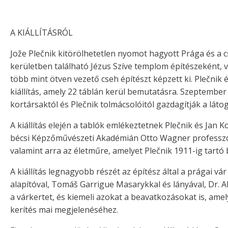
A KIÁLLÍTÁSRÓL
Jože Plečnik kitörölhetetlen nyomot hagyott Prága és a c
kerületben található Jézus Szíve templom építészeként, 
több mint ötven vezető cseh építészt képzett ki. Plečnik 
kiállítás, amely 22 táblán kerül bemutatásra. Szeptember 
kortársaktól és Plečnik tolmácsolóitól gazdagítják a látog
A kiállítás elején a tablók emlékeztetnek Plečnik és Jan
bécsi Képzőművészeti Akadémián Otto Wagner professzor 
valamint arra az életműre, amelyet Plečnik 1911-ig tartó b
A kiállítás legnagyobb részét az építész által a prágai vá
alapítóval, Tomáš Garrigue Masarykkal és lányával, Dr. Al
a várkertet, és kiemeli azokat a beavatkozásokat is, amel
kerítés mai megjelenéséhez.