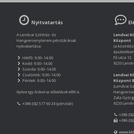
e
te
l
re
a
b
r
st
m
o
e
Nyitvatartás
El
o
g
A Lendvai Színház- és
Lendvai Kö
k
Hangversenyterem pénztárának
Központ
nyitvatartása:
(a közintéz
épületében
Fő utca 12.
Hétfő: 9.00–14.00
9220 Lendv
Kedd: 9.00–14.00
Szerda: 9.00–14.00
Csütörtök: 9.00–14.00
Lendvai Kö
Péntek: 9.00–14.00
Központ 
(Lendvai Sz
Hangverse
Nyitva egy órával az előadások előtt is.
Zala György
9220 Lendv
+386 (0)2 577 60 24 (pénztár)
+386 (0)
+386 (0)
www.kkl