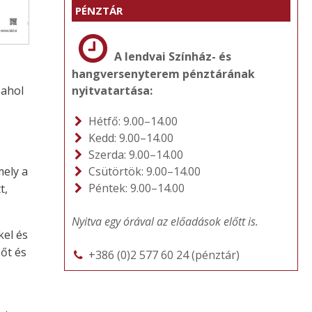
PÉNZTÁR
A lendvai Színház- és
hangversenyterem pénztárának
 ahol
nyitvatartása:
Hétfő: 9.00–14.00
Kedd: 9.00–14.00
Szerda: 9.00–14.00
mely a
Csütörtök: 9.00–14.00
Péntek: 9.00–14.00
t,
Nyitva egy órával az előadások előtt is.
kel és
sőt és
+386 (0)2 577 60 24 (pénztár)