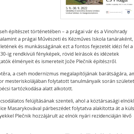
seh építészet történetében – a prágai vár és a Vinohrady
valamint a prágai Művészeti és Kézműves Iskola tanáraként,
életének és munkásságának ezt a fontos fejezetét idézi fel a
30-ig rendkívüli fényképek, rövid leírások és idézetek
atók élményeit és ismereteit Jože Plečnik építészről.
 Kotěra, a cseh modernizmus megalapítójának barátságára, a
mesteriskolájában folytatott tanulmányaik során születet
écsi tartózkodása alatt alkotott.
r csodálatos felújításának szenteli, ahol a köztársasági elnök
ice Masarykovával párbeszédet folytatva alakította át a kül
yekkel Plečnik hozzájárult az elnök nyári rezidenciáján lévő