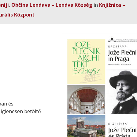
niji
,
Občina Lendava – Lendva Község
in
Knjižnica –
urális Központ
ban és
eiglenesen betöltő