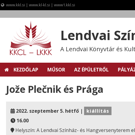
www.kkl.si
|
www.kl-kl.si
|
www1.kkl.si
Skip
to
content
Lendvai Sz
A Lendvai Könyvtár és Kul
KEZDŐLAP
MŰSOR
AZ ÉPÜLETRŐL
PÁLYÁ
Jože Plečnik és Prága
2022. szeptember 5. hétfő |
kiállítás
16.00
Helyszín: A Lendvai Színház- és Hangversenyterem e