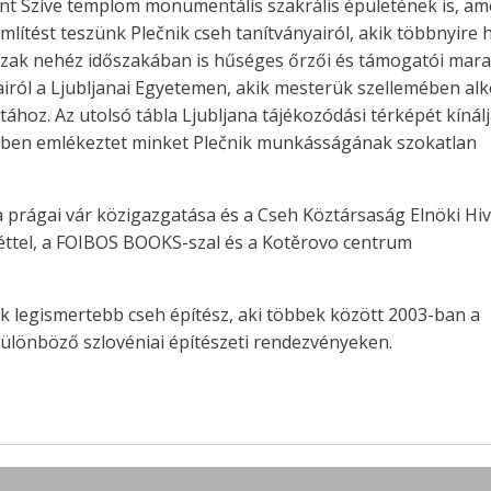
ent Szíve templom monumentális szakrális épületének is, am
lítést teszünk Plečnik cseh tanítványairól, akik többnyire 
időszak nehéz időszakában is hűséges őrzői és támogatói mar
airól a Ljubljanai Egyetemen, akik mesterük szellemében al
ához. Az utolsó tábla Ljubljana tájékozódási térképét kínálj
özben emlékeztet minket Plečnik munkásságának szokatlan
 a prágai vár közigazgatása és a Cseh Köztársaság Elnöki Hiv
Héttel, a FOIBOS BOOKS-szal és a Kotěrovo centrum
gyik legismertebb cseh építész, aki többek között 2003-ban a
különböző szlovéniai építészeti rendezvényeken.