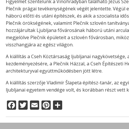
Figyelmet szentelünk a Vinohradyban található Jézus Sz
Plečnik prágai tevékenységének végét jelentette. Végül em
háború előtti és utáni építészek, és akik a szocialista 
Plečnik örökségének, valamint Plečnik szlovén tanítvány
hozzájárultak Ljubljana fővárosának háború utáni arculat
megjelölve Plečnik épületeit a szlovén fővárosban, mik
visszhangjára az egész világon.
A kiállítás a Cseh Köztársaság ljubljanai nagykövetsége,
kezdeményezésére, a Plečnik Házzal, a Cseh Építészeti 
architekturyval együttműködésben jött létre.
A kiállítás szerzője Vladimír Šlapeta építész-tanár, az e
ljubljanai egyetem vendége volt, és korábban részt vett 
F
T
E
Pi
O
a
w
m
n
ss
c
it
ai
te
z