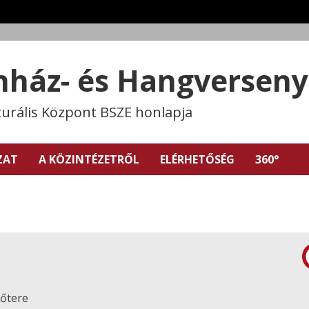
ínház- és Hangversen
turális Központ BSZE honlapja
ZAT
A KÖZINTÉZETRŐL
ELÉRHETŐSÉG
360°
lőtere