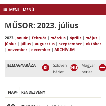
MENI | MENÜ
MŰSOR: 2023. július
2023.
január
|
február
|
március
|
április
|
május
|
június
|
július
|
augusztus
|
szeptember
|
október
|
november
|
december
|
ARCHÍVUM
JELMAGYARÁZAT
Szlovén
Magyar
bérlet
bérlet
NAP
RENDEZVÉNY