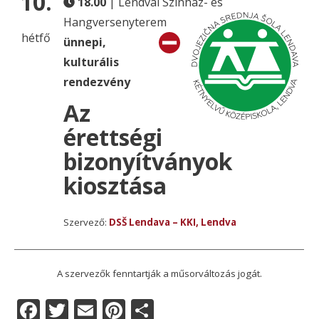
10.
18.00
| Lendvai Színház- és
Hangversenyterem
hétfő
ünnepi,
kulturális
rendezvény
Az
érettségi
bizonyítványok
kiosztása
Szervező:
DSŠ Lendava – KKI, Lendva
A szervezők fenntartják a műsorváltozás jogát.
F
T
E
Pi
O