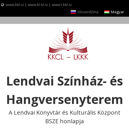
www.kkl.si
|
www.kl-kl.si
|
www1.kkl.si
Slovenščina
Magyar
Skip
to
content
Lendvai Színház- és
Hangversenyterem
A Lendvai Könyvtár és Kulturális Központ
BSZE honlapja