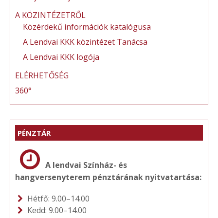
A KÖZINTÉZETRŐL
Közérdekű információk katalógusa
A Lendvai KKK közintézet Tanácsa
A Lendvai KKK logója
ELÉRHETŐSÉG
360°
PÉNZTÁR
A lendvai Színház- és
hangversenyterem pénztárának nyitvatartása:
Hétfő: 9.00–14.00
Kedd: 9.00–14.00