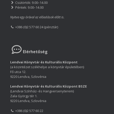
Csütörtök: 9.00–14.00
Péntek: 9.00–14.00
Nyitva egy órával az előadások előtt is.
+386 (0)2 577 60 24 (pénztár)
Elérhetőség
Lendvai Könyvtár és Kulturális Központ
(a közintézet székhelye a könyvtár épületében)
Fő utca 12.
9220 Lendva, Szlovénia
Lendvai Könyvtár és Kulturális Központ BSZE
(Lendvai Színház- és Hangversenyterem)
Zala György tér 1.
9220 Lendva, Szlovénia
+386 (0)2 577 60 22