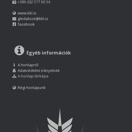
+386 (0)2 577 60 34
www.kkl.si
gledalisce@kkl.si
facebook
Egyéb információk
A honlapról
Adatvédelmi irányelvek
A honlap térképe
Régi honlapunk