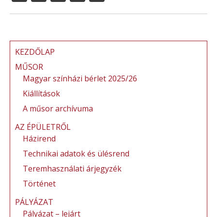
a
w
m
n
ss
c
it
ai
te
z
e
te
l
re
a
b
r
st
m
KEZDŐLAP
o
e
MŰSOR
Magyar színházi bérlet 2025/26
o
g
Kiállítások
k
A műsor archívuma
AZ ÉPÜLETRŐL
Házirend
Technikai adatok és ülésrend
Teremhasználati árjegyzék
Történet
PÁLYÁZAT
Pályázat – lejárt