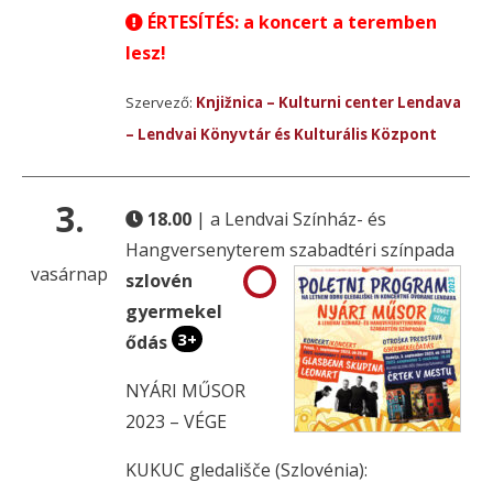
ÉRTESÍTÉS: a koncert a teremben
lesz!
Szervező:
Knjižnica – Kulturni center Lendava
– Lendvai Könyvtár és Kulturális Központ
3.
18.00
| a Lendvai Színház- és
Hangversenyterem szabadtéri színpada
vasárnap
szlovén
gyermekel
3+
ődás
NYÁRI MŰSOR
2023 – VÉGE
KUKUC gledališče (Szlovénia):