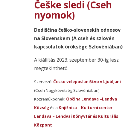
Češke sledi (Cseh
nyomok)
Dediščina češko-slovenskih odnosov
na Slovenskem (A cseh és szlovén
kapcsolatok öröksége Szlovéniában)
A kiállítás 2023. szeptember 30-ig lesz
megtekinthető.
Szervező:
Česko veleposlaništvo v Ljubljani
(Cseh Nagykövetség Szlovéniában)
Közreműködnek:
Občina Lendava –Lendva
Község
és a
Knjižnica – Kulturni center
Lendava – Lendvai Könyvtár és Kulturális
Központ