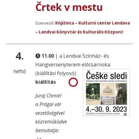
Črtek v mestu
Szervező:
Knjižnica – Kulturni center Lendava
– Lendvai Könyvtár és Kulturális Központ
4.
11.00
| a Lendvai Színház- és
Hangversenyterem előcsarnoka
héftő
(kiállítási folyosó)
kiállítás
Juraj Chmiel
a Prágai vár
vezetőségével
közreműködve
bemutatja: