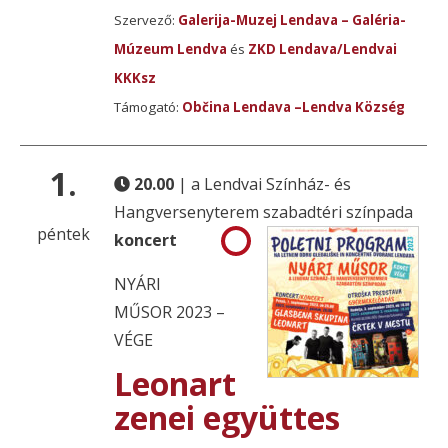
Szervező:
Galerija-Muzej Lendava – Galéria-
Múzeum Lendva
és
ZKD Lendava/Lendvai
KKKsz
Támogató:
Občina Lendava –Lendva Község
1.
20.00
| a Lendvai Színház- és
Hangversenyterem szabadtéri színpada
péntek
koncert
NYÁRI
MŰSOR 2023 –
VÉGE
Leonart
zenei együttes