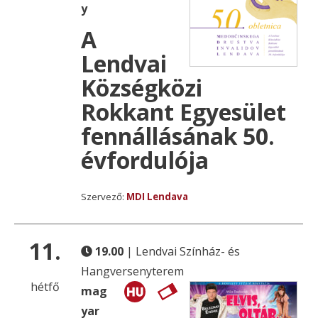
y
A
Lendvai
Községközi
Rokkant Egyesület
fennállásának 50.
évfordulója
Szervező:
MDI Lendava
11.
19.00
| Lendvai Színház- és
Hangversenyterem
hétfő
mag
yar