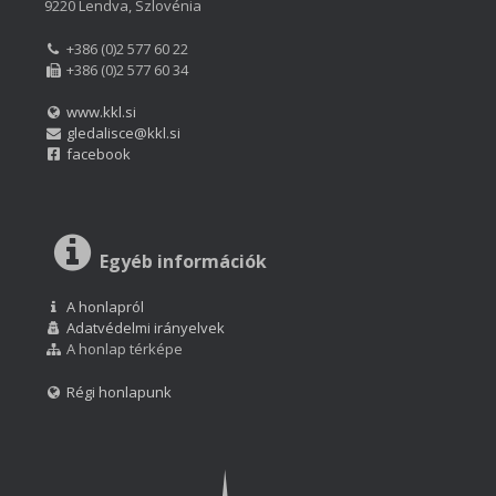
9220 Lendva, Szlovénia
+386 (0)2 577 60 22
+386 (0)2 577 60 34
www.kkl.si
gledalisce@kkl.si
facebook
Egyéb információk
A honlapról
Adatvédelmi irányelvek
A honlap térképe
Régi honlapunk