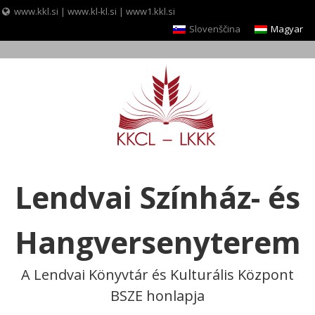
www.kkl.si
|
www.kl-kl.si
|
www1.kkl.si
Slovenščina
Magyar
Skip
to
content
Lendvai Színház- és
Hangversenyterem
A Lendvai Könyvtár és Kulturális Központ
BSZE honlapja