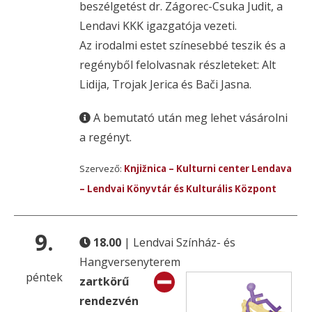
beszélgetést dr. Zágorec-Csuka Judit, a
Lendavi KKK igazgatója vezeti.
Az irodalmi estet színesebbé teszik és a
regényből felolvasnak részleteket: Alt
Lidija, Trojak Jerica és Bači Jasna.
A bemutató után meg lehet vásárolni
a regényt.
Szervező:
Knjižnica – Kulturni center Lendava
– Lendvai Könyvtár és Kulturális Központ
9.
18.00
| Lendvai Színház- és
Hangversenyterem
péntek
zartkörű
rendezvén