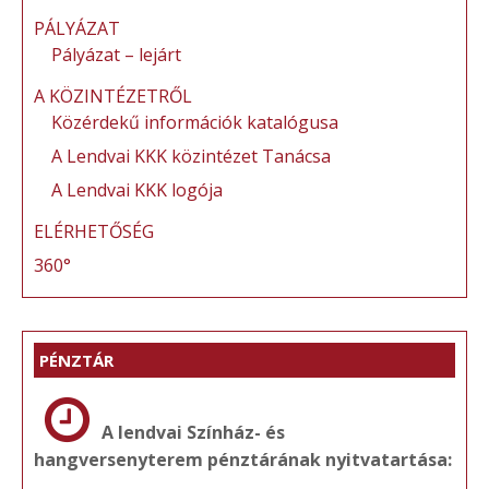
PÁLYÁZAT
Pályázat – lejárt
A KÖZINTÉZETRŐL
Közérdekű információk katalógusa
A Lendvai KKK közintézet Tanácsa
A Lendvai KKK logója
ELÉRHETŐSÉG
360°
PÉNZTÁR
A lendvai Színház- és
hangversenyterem pénztárának nyitvatartása: