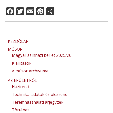
F
T
E
Pi
O
a
w
m
n
ss
c
it
ai
te
z
e
te
l
re
a
b
r
st
m
KEZDŐLAP
o
e
MŰSOR
Magyar színházi bérlet 2025/26
o
g
Kiállítások
k
A műsor archívuma
AZ ÉPÜLETRŐL
Házirend
Technikai adatok és ülésrend
Teremhasználati árjegyzék
Történet