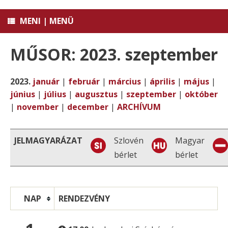
MENI | MENÜ
MŰSOR: 2023. szeptember
2023.
január
|
február
|
március
|
április
|
május
|
június
|
július
|
augusztus
|
szeptember
|
október
|
november
|
december
|
ARCHÍVUM
JELMAGYARÁZAT
Szlovén
Magyar
bérlet
bérlet
NAP
RENDEZVÉNY