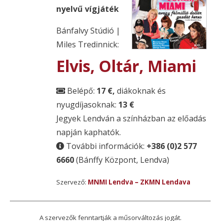
nyelvű vígjáték
Bánfalvy Stúdió |
Miles Tredinnick:
Elvis, Oltár, Miami
Belépő:
17 €,
diákoknak és
nyugdíjasoknak:
13 €
Jegyek Lendván a színházban az előadás
napján kaphatók.
További információk:
+386 (0)2 577
6660
(Bánffy Központ, Lendva)
Szervező:
MNMI Lendva – ZKMN Lendava
A szervezők fenntartják a műsorváltozás jogát.