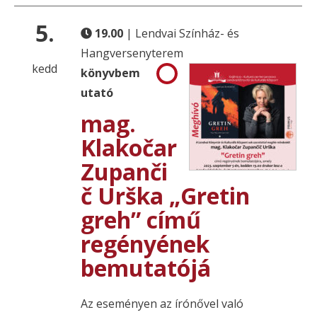
5.
19.00
| Lendvai Színház- és
Hangversenyterem
kedd
könyvbem
utató
mag.
Klakočar
Zupanči
č Urška „Gretin
greh” című
regényének
bemutatójá
Az eseményen az írónővel való