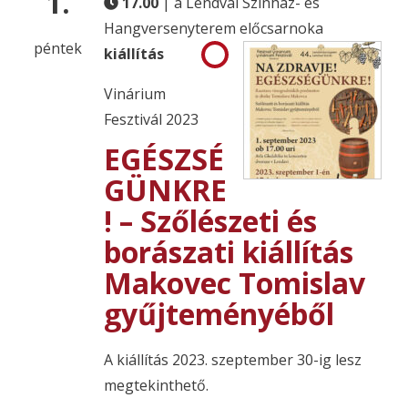
1.
17.00
| a Lendvai Színház- és
Hangversenyterem előcsarnoka
péntek
kiállítás
Vinárium
Fesztivál 2023
EGÉSZSÉ
GÜNKRE
! – Szőlészeti és
borászati kiállítás
Makovec Tomislav
gyűjteményéből
A kiállítás 2023. szeptember 30-ig lesz
megtekinthető.